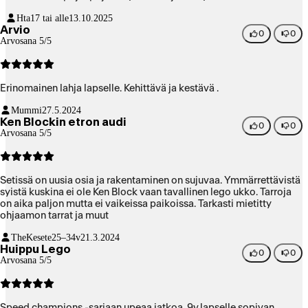
Hta
17 tai alle
13.10.2025
Arvio
0
0
Arvosana 5/5
Erinomainen lahja lapselle. Kehittävä ja kestävä .
Mummi
27.5.2024
Ken Blockin etron audi
0
0
Arvosana 5/5
Setissä on uusia osia ja rakentaminen on sujuvaa. Ymmärrettävistä
syistä kuskina ei ole Ken Block vaan tavallinen lego ukko. Tarroja
on aika paljon mutta ei vaikeissa paikoissa. Tarkasti mietitty
ohjaamon tarrat ja muut
TheKesete
25–34v
21.3.2024
Huippu Lego
0
0
Arvosana 5/5
Speed champions -sarjaan upeaa jatkoa. 9v.lapselle sopivan