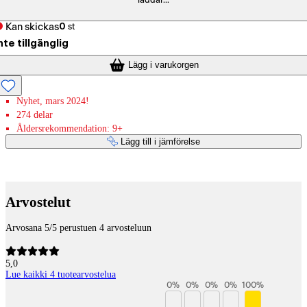
laddar...
Kan skickas
0
st
nte tillgänglig
Lägg i varukorgen
Nyhet, mars 2024!
274 delar
Åldersrekommendation: 9+
Lägg till i jämförelse
Betaltjänster
Arvostelut
Arvosana 5/5 perustuen 4 arvosteluun
5,0
Lue kaikki 4 tuotearvostelua
0
%
0
%
0
%
0
%
100
%