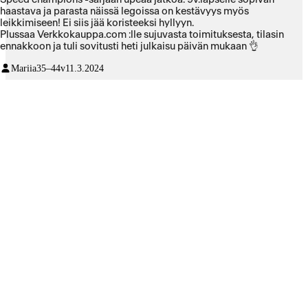
haastava ja parasta näissä legoissa on kestävyys myös
leikkimiseen! Ei siis jää koristeeksi hyllyyn.
Plussaa Verkkokauppa.com :lle sujuvasta toimituksesta, tilasin
ennakkoon ja tuli sovitusti heti julkaisu päivän mukaan 👌
Mariia
35–44v
11.3.2024