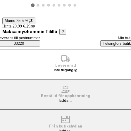
Visa produktbild 2
Visa produktbild 3
Visa produktbild 4
Visa produktbild 5
Visa produktbild 6
Visa produktbild 7
Visa produktbild 8
Visa produktbild 9
Visa produktbild 1
Moms 25,5 %
Prisinformation
Hinta 29,99 €.
29
,
99
Maksa myöhemmin Tilillä
?
älj beställningssätt
everans till postnummer
Min but
Saatavuustiedot
00220
Helsingfors butik
Levererad
Inte tillgänglig
Beställd för upphämtning
laddar...
Från butikshyllan