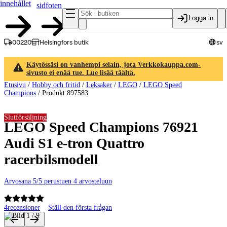
innehållet
sidfoten
Logga in
00220
Helsingfors butik
sv
Käytössäsi on vanhempi selain, jota Verkkokauppa.com-
sivusto ei enää tue. Lue lisää täältä.
Etusivu
/
Hobby och fritid
/
Leksaker
/
LEGO
/
LEGO Speed
Champions
/
Produkt 897583
Slutförsäljning
LEGO Speed Champions 76921
Audi S1 e-tron Quattro
racerbilsmodell
Arvosana 5/5 perustuen 4 arvosteluun
4
recensioner
Ställ den första frågan
Produktbilder och videor