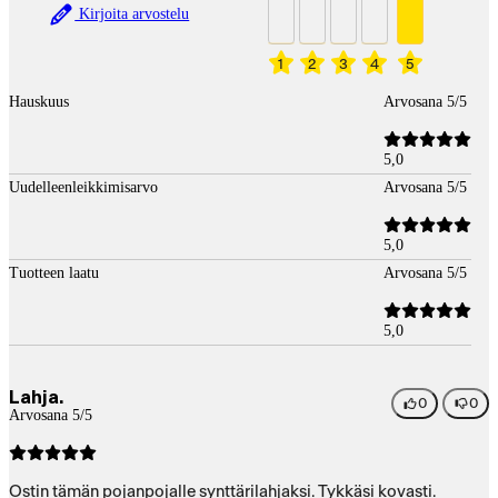
Kirjoita arvostelu
1
2
3
4
5
Hauskuus
Arvosana 5/5
5,0
Uudelleenleikkimisarvo
Arvosana 5/5
5,0
Tuotteen laatu
Arvosana 5/5
5,0
Lahja.
0
0
Arvosana 5/5
Ostin tämän pojanpojalle synttärilahjaksi. Tykkäsi kovasti.