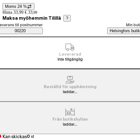
Moms 24 %
Prisinformation
Hinta 33,99 €.
33
,
99
Maksa myöhemmin Tilillä
?
älj beställningssätt
everans till postnummer
Min but
Saatavuustiedot
00220
Helsingfors butik
Levererad
Inte tillgänglig
Beställd för upphämtning
laddar...
Från butikshyllan
laddar...
Kan skickas
0
st