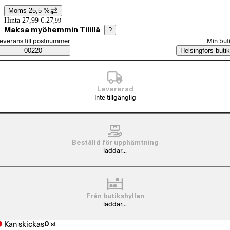
Moms 25,5 %
Prisinformation
Hinta 27,99 €.
27
,
99
Maksa myöhemmin Tilillä
?
älj beställningssätt
everans till postnummer
Min but
Saatavuustiedot
00220
Helsingfors butik
Levererad
Inte tillgänglig
Beställd för upphämtning
laddar...
Från butikshyllan
laddar...
Kan skickas
0
st