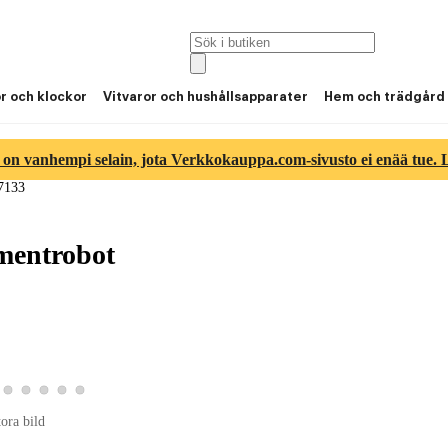
or och klockor
Vitvaror och hushållsapparater
Hem och trädgård
 on vanhempi selain, jota Verkkokauppa.com-sivusto ei enää tue. Lu
7133
mentrobot
ld 3
duktbild 4
a produktbild 5
Visa produktbild 6
Visa produktbild 7
Visa produktbild 8
Visa produktbild 9
Visa produktbild 10
tora bild