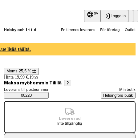
sv
Logga in
Hobby och fritid
En timmes leverans
För företag
Outlet
Fyndpartier
Guider och artiklar
Vaihtokauppa
e lisää täältä.
Tjänster
Aktuellt
Moms 25,5 %
Prisinformation
Hinta 19,99 €.
19
,
99
Maksa myöhemmin Tilillä
?
Välj beställningssätt
Leverans till postnummer
Min butik
Saatavuustiedot
00220
Helsingfors butik
Levererad
Inte tillgänglig