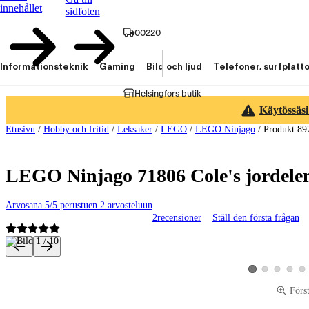
innehållet
sidfoten
00220
Informationsteknik
Gaming
Bild och ljud
Telefoner, surfplatt
Helsingfors butik
Käytössäsi
Etusivu
/
Hobby och fritid
/
Leksaker
/
LEGO
/
LEGO Ninjago
/
Produkt 89
LEGO Ninjago 71806 Cole's jordele
Arvosana 5/5 perustuen 2 arvosteluun
2
recensioner
Ställ den första frågan
Produktbilder och videor
Visa produktbild 2
Visa produktbi
Visa pro
Vis
Visa produktbild 1
Förs