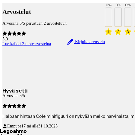
0
%
0
%
0
%
Arvostelut
Arvosana 5/5 perustuen 2 arvosteluun
1
2
3
5,0
Kirjoita arvostelu
Lue kaikki 2 tuotearvostelua
Hyvä setti
Arvosana 5/5
Halpaan hintaan Cole minifiguuri on nykyään melko harvinaista, m
Empupe
17 tai alle
31.10.2025
Legoahmo