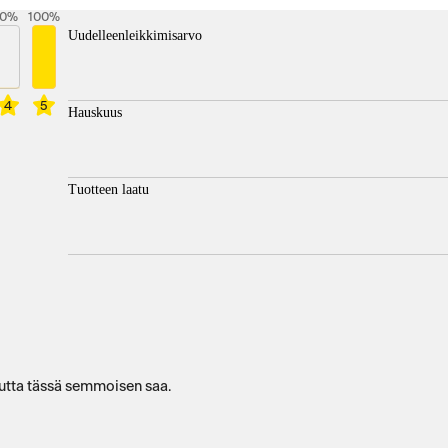
0
%
100
%
Uudelleenleikkimisarvo
4
5
Hauskuus
Tuotteen laatu
utta tässä semmoisen saa.