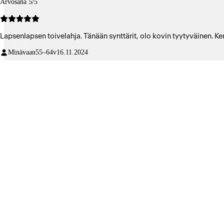
Arvosana 5/5
Lapsenlapsen toivelahja. Tänään synttärit, olo kovin tyytyväinen. Ke
Minävaan
55–64v
16.11.2024