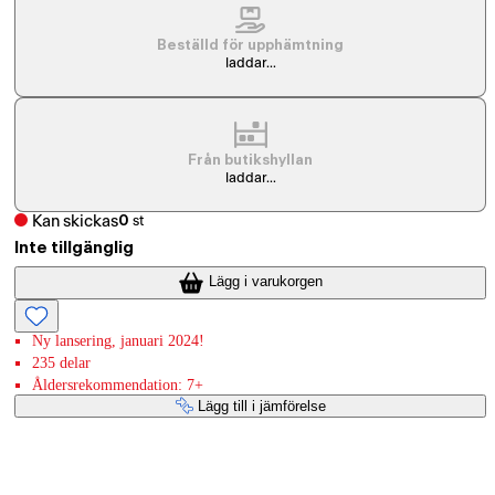
Beställd för upphämtning
laddar...
Från butikshyllan
laddar...
Kan skickas
0
st
Inte tillgänglig
Lägg i varukorgen
Ny lansering, januari 2024!
235 delar
Åldersrekommendation: 7+
Lägg till i jämförelse