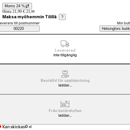
Moms 24 %
Prisinformation
Hinta 21,99 €.
21
,
99
Maksa myöhemmin Tilillä
?
älj beställningssätt
everans till postnummer
Min but
Saatavuustiedot
00220
Helsingfors butik
Levererad
Inte tillgänglig
Beställd för upphämtning
laddar...
Från butikshyllan
laddar...
Kan skickas
0
st