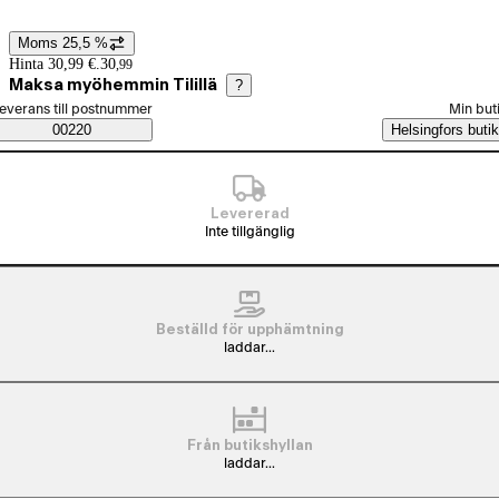
Moms 25,5 %
Prisinformation
Hinta 30,99 €.
30
,
99
Maksa myöhemmin Tilillä
?
älj beställningssätt
everans till postnummer
Min but
Saatavuustiedot
00220
Helsingfors butik
Levererad
Inte tillgänglig
Beställd för upphämtning
laddar...
Från butikshyllan
laddar...