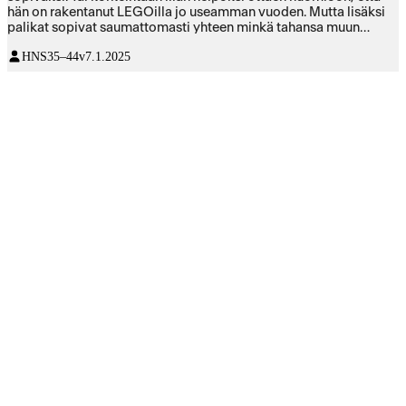
hän on rakentanut LEGOilla jo useamman vuoden. Mutta lisäksi
palikat sopivat saumattomasti yhteen minkä tahansa muun
LEGO pakkauksen kanssa, joten tämä kestää myös ikää ja
HNS
35–44v
7.1.2025
ilahduttaa ja kehittää myös monta vuotta jatkossa. Ei kai kukaan
oikeasti näitä ohjeiden kanssa rakennakaan? ;)