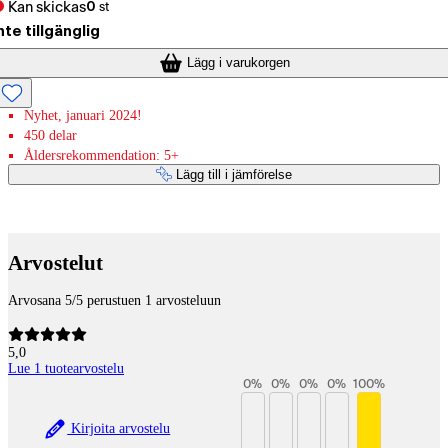
Kan skickas
0
st
nte tillgänglig
Lägg i varukorgen
Nyhet, januari 2024!
450 delar
Åldersrekommendation: 5+
Lägg till i jämförelse
Betaltjänster
Arvostelut
Arvosana 5/5 perustuen 1 arvosteluun
5,0
Lue 1 tuotearvostelu
0
%
0
%
0
%
0
%
100
%
Kirjoita arvostelu