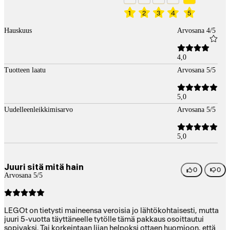
1
2
3
4
5
Hauskuus
Arvosana 4/5
4,0
Tuotteen laatu
Arvosana 5/5
5,0
Uudelleenleikkimisarvo
Arvosana 5/5
5,0
Juuri sitä mitä hain
0
0
Arvosana 5/5
LEGOt on tietysti maineensa veroisia jo lähtökohtaisesti, mutta
juuri 5-vuotta täyttäneelle tytölle tämä pakkaus osoittautui
sopivaksi. Tai korkeintaan liian helpoksi ottaen huomioon, että