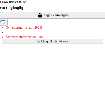
Kan skickas
0
st
nte tillgänglig
Lägg i varukorgen
Ny lansering, januari 2025!
Åldersrekommendation: 18+
Lägg till i jämförelse
Betaltjänster