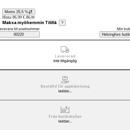
Moms 25,5 %
Prisinformation
Hinta 86,99 €.
86
,
99
Maksa myöhemmin Tilillä
?
älj beställningssätt
everans till postnummer
Min but
Saatavuustiedot
00220
Helsingfors butik
Levererad
Inte tillgänglig
Beställd för upphämtning
laddar...
Från butikshyllan
laddar...