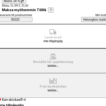
Moms 24 %
Prisinformation
Hinta 31,99 €.
31
,
99
Maksa myöhemmin Tilillä
?
älj beställningssätt
everans till postnummer
Min but
Saatavuustiedot
00220
Helsingfors butik
Levererad
Inte tillgänglig
Beställd för upphämtning
laddar...
Från butikshyllan
laddar...
Kan skickas
0
st
nte tillgänglig