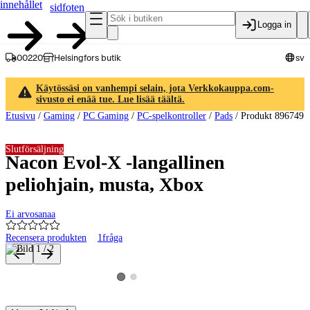
innehållet
sidfoten
Logga in
00220
Helsingfors butik
sv
Käytössäsi on vanhempi selain, jota Verkkokauppa.com-
sivusto ei enää tue. Lue lisää täältä.
Etusivu
/
Gaming
/
PC Gaming
/
PC-spelkontroller
/
Pads
/
Produkt 896749
Slutförsäljning
Nacon Evol-X -langallinen
peliohjain, musta, Xbox
Ei arvosanaa
Recensera produkten
1
fråga
Produktbilder och videor
Visa produktbild 2
Visa produktbild 1