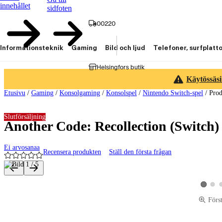
innehållet
sidfoten
00220
Informationsteknik
Gaming
Bild och ljud
Telefoner, surfplatt
Helsingfors butik
Käytössäsi
Etusivu
/
Gaming
/
Konsolgaming
/
Konsolspel
/
Nintendo Switch-spel
/
Prod
Slutförsäljning
Another Code: Recollection (Switch)
Ei arvosanaa
Recensera produkten
Ställ den första frågan
Produktbilder och videor
Visa p
Visa pro
Förs