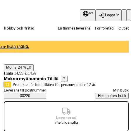
sv
Logga in
Hobby och fritid
En timmes leverans
För företag
Outlet
Fyndpartier
Guider och artiklar
Vaihtokauppa
e lisää täältä.
Tjänster
Aktuellt
Moms 24 %
Prisinformation
Hinta 14,99 €.
14
,
99
Maksa myöhemmin Tilillä
?
12
Produkten är inte tillåten för personer under 12 år.
Välj beställningssätt
Leverans till postnummer
Min butik
Saatavuustiedot
00220
Helsingfors butik
Levererad
Inte tillgänglig