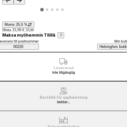
Produktbilder och videor
Visa produktbild 2
Visa produktbild 3
Visa produktbild 4
Visa produktbild 5
Visa produktbild 1
Moms 25,5 %
Prisinformation
Hinta 33,99 €.
33
,
99
Maksa myöhemmin Tilillä
?
älj beställningssätt
everans till postnummer
Min but
Saatavuustiedot
00220
Helsingfors butik
Levererad
Inte tillgänglig
Beställd för upphämtning
laddar...