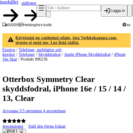
innehållet
sidfoten
Logga in
00220
Helsingfors butik
sv
Käytössäsi on vanhempi selain, jota Verkkokauppa.com-
sivusto ei enää tue. Lue lisää täältä.
Etusivu
/
Telefoner, surfplattor och
klockor
/
Telefoner
/
Skyddsfodral
/
Apple iPhone Skyddsfodral
/
iPhone
16e Skal
/
Produkt 896236
Otterbox Symmetry Clear
skyddsfodral, iPhone 16e / 15 / 14 /
13, Clear
Arvosana 5/5 perustuen 4 arvosteluun
4
recensioner
Ställ den första frågan