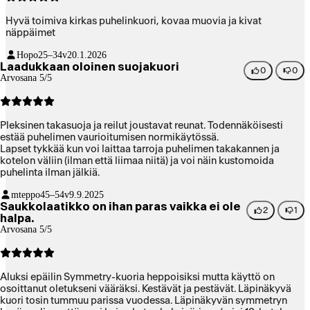
Hyvä toimiva kirkas puhelinkuori, kovaa muovia ja kivat
näppäimet
Hopo
25–34v
20.1.2026
Laadukkaan oloinen suojakuori
0
0
Arvosana 5/5
Pleksinen takasuoja ja reilut joustavat reunat. Todennäköisesti
estää puhelimen vaurioitumisen normikäytössä.
Lapset tykkää kun voi laittaa tarroja puhelimen takakannen ja
kotelon väliin (ilman että liimaa niitä) ja voi näin kustomoida
puhelinta ilman jälkiä.
mteppo
45–54v
9.9.2025
Saukkolaatikko on ihan paras vaikka ei ole
2
1
halpa.
Arvosana 5/5
Aluksi epäilin Symmetry-kuoria heppoisiksi mutta käyttö on
osoittanut oletukseni vääräksi. Kestävät ja pestävät. Läpinäkyvä
kuori tosin tummuu parissa vuodessa. Läpinäkyvän symmetryn