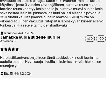
hyväpuoli on että se ei hajoa kuten kaksivärinen (mini 12-kotelo
käytössä) josta 3 vuoden käytön jälkeen joustava reuna alkaa
irtoamaan.
Kotelon reuna kääntyy lasin päälle ja joustava muovi suojaa lasia
sekä nostaa lasin irti pinnasta jos luuri on lasi alaspäin pöydällä.
35€ tuntuu kalliilta (vaikka puhelin maksoi 550€) mutta on
oikeasti edullinen vakuutus. Sitäpaitsi läpinäkyvän kuoren alle voi
tunkea vaikka seteleitä muiden ihailtavaksi.
Janne
55–64v
4.7.2024
Jämäkkä suoja uudelle luurille
0
0
Arvosana 5/5
Halpissilikoniversion jälkeen tämä saukkoboxi nosti luurin ihan
uudelle tasolle! Hyvä suoja sivuilla ja kulmissa, myös hiukkasen
reunojen yli.
Rita
55–64v
8.2.2024