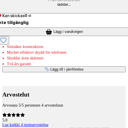
Från butikshyllan
laddar...
Kan skickas
0
st
nte tillgänglig
Lägg i varukorgen
Stötsäker konstruktion
Mycket effektivt skydd för telefonen
Skyddar även skärmen
Två års garanti
Lägg till i jämförelse
Betaltjänster
Arvostelut
Arvosana 5/5 perustuen 4 arvosteluun
5,0
Lue kaikki 4 tuotearvostelua