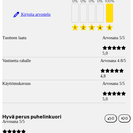
0
%
0
%
0
%
0
%
100
%
Kirjoita arvostelu
1
2
3
4
5
Tuotteen laatu
Arvosana 5/5
5,0
Vastinetta rahalle
Arvosana 4.8/5
4,8
Käyttömukavuus
Arvosana 5/5
5,0
Hyvä perus puhelinkuori
0
0
Arvosana 5/5