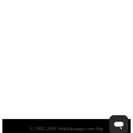
Alatunniste
© 1992–2026 Verkkokauppa.com Abp