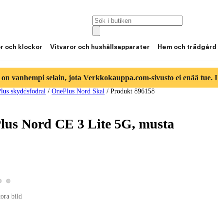
or och klockor
Vitvaror och hushållsapparater
Hem och trädgård
 on vanhempi selain, jota Verkkokauppa.com-sivusto ei enää tue. Lu
lus skyddsfodral
/
OnePlus Nord Skal
/
Produkt 896158
Plus Nord CE 3 Lite 5G, musta
Visa produktbild 2
Visa produktbild 3
 produktbild 1
tora bild