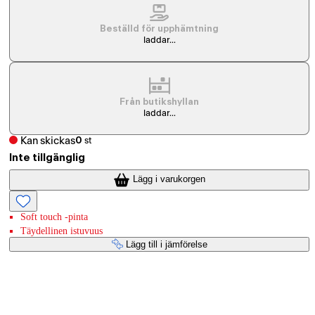
Beställd för upphämtning
laddar...
Från butikshyllan
laddar...
Kan skickas
0
st
Inte tillgänglig
Lägg i varukorgen
Soft touch -pinta
Täydellinen istuvuus
Lägg till i jämförelse