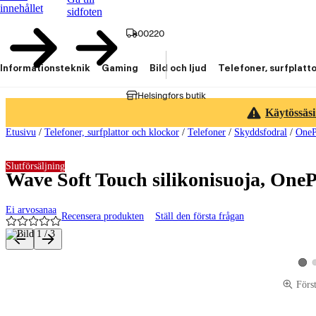
innehållet
sidfoten
00220
Informationsteknik
Gaming
Bild och ljud
Telefoner, surfplatt
Helsingfors butik
Käytössäsi
Etusivu
/
Telefoner, surfplattor och klockor
/
Telefoner
/
Skyddsfodral
/
OneP
Slutförsäljning
Wave Soft Touch silikonisuoja, One
Ei arvosanaa
Recensera produkten
Ställ den första frågan
Produktbilder och videor
Visa
Förs