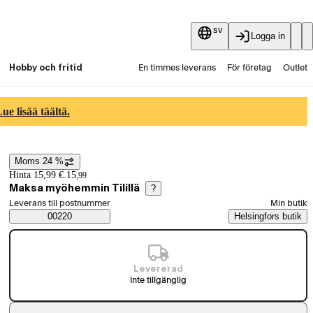
sv
Logga in
Hobby och fritid
En timmes leverans
För företag
Outlet
Fyndpartier
Guider och artiklar
Vaihtokauppa
e lisää täältä.
Tjänster
Aktuellt
Moms 24 %
Prisinformation
Hinta 15,99 €.
15
,
99
Maksa myöhemmin Tilillä
?
Välj beställningssätt
Leverans till postnummer
Min butik
Saatavuustiedot
00220
Helsingfors butik
Levererad
Inte tillgänglig