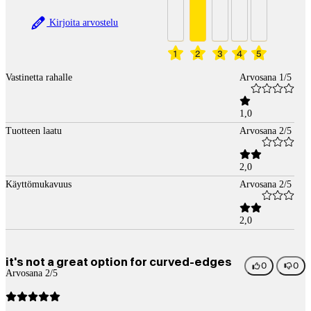
Kirjoita arvostelu
1
2
3
4
5
Vastinetta rahalle
Arvosana 1/5
1,0
Tuotteen laatu
Arvosana 2/5
2,0
Käyttömukavuus
Arvosana 2/5
2,0
it's not a great option for curved-edges
0
0
Arvosana 2/5