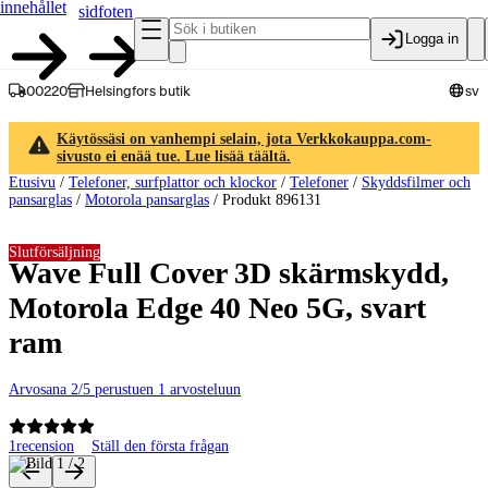
innehållet
sidfoten
Logga in
00220
Helsingfors butik
sv
Käytössäsi on vanhempi selain, jota Verkkokauppa.com-
sivusto ei enää tue. Lue lisää täältä.
Etusivu
/
Telefoner, surfplattor och klockor
/
Telefoner
/
Skyddsfilmer och
pansarglas
/
Motorola pansarglas
/
Produkt 896131
Slutförsäljning
Wave Full Cover 3D skärmskydd,
Motorola Edge 40 Neo 5G, svart
ram
Arvosana 2/5 perustuen 1 arvosteluun
1
recension
Ställ den första frågan
Produktbilder och videor