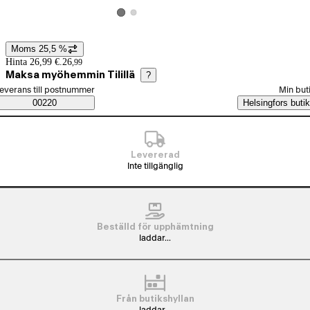
Visa produktbild 2
Visa produktbild 1
Moms 25,5 %
Prisinformation
Hinta 26,99 €.
26
,
99
Maksa myöhemmin Tilillä
?
älj beställningssätt
everans till postnummer
Min but
Saatavuustiedot
00220
Helsingfors butik
Levererad
Inte tillgänglig
Beställd för upphämtning
laddar...
Från butikshyllan