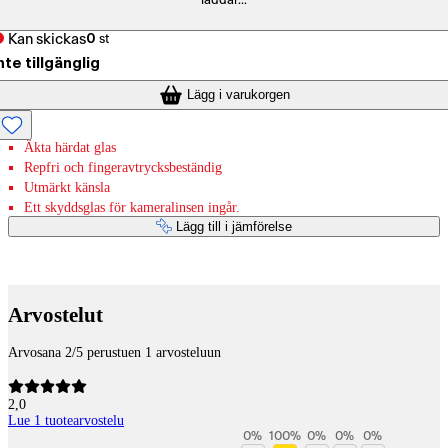
laddar...
Kan skickas
0
st
nte tillgänglig
Lägg i varukorgen
Äkta härdat glas
Repfri och fingeravtrycksbeständig
Utmärkt känsla
Ett skyddsglas för kameralinsen ingår.
Lägg till i jämförelse
Betaltjänster
Arvostelut
Arvosana 2/5 perustuen 1 arvosteluun
2,0
Lue 1 tuotearvostelu
0
%
100
%
0
%
0
%
0
%