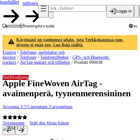
innehållet
sidfoten
Logga in
00220
Helsingfors butik
sv
Käytössäsi on vanhempi selain, jota Verkkokauppa.com-
sivusto ei enää tue. Lue lisää täältä.
Etusivu
/
Telefoner, surfplattor och
klockor
/
Telefoner
/
Telefontillbehör
/
GPS- och Bluetooth-
trackers
/
AirTag-spårare och tillbehör
/
Produkt 896038
Slutförsäljning
Apple FineWoven AirTag -
avaimenperä, tyynenmerensininen
Arvosana 3.7/5 perustuen 3 arvosteluun
3
recensioner
Ställ den första frågan
Produktbilder och videor