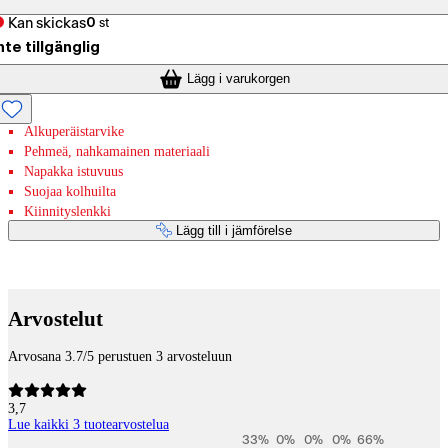
Kan skickas
0
st
nte tillgänglig
Lägg i varukorgen
Alkuperäistarvike
Pehmeä, nahkamainen materiaali
Napakka istuvuus
Suojaa kolhuilta
Kiinnityslenkki
Lägg till i jämförelse
Betaltjänster
Arvostelut
Arvosana 3.7/5 perustuen 3 arvosteluun
3,7
Lue kaikki 3 tuotearvostelua
33
%
0
%
0
%
0
%
66
%