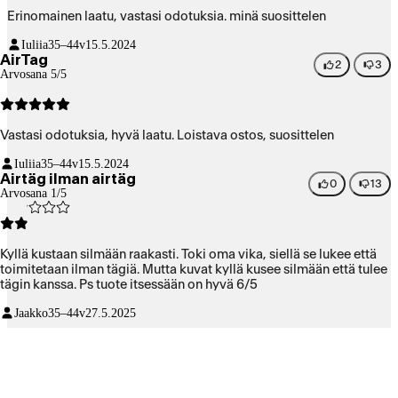
Erinomainen laatu, vastasi odotuksia. minä suosittelen
Iuliia
35–44v
15.5.2024
AirTag
2
3
Arvosana 5/5
Vastasi odotuksia, hyvä laatu. Loistava ostos, suosittelen
Iuliia
35–44v
15.5.2024
Airtäg ilman airtäg
0
13
Arvosana 1/5
Kyllä kustaan silmään raakasti. Toki oma vika, siellä se lukee että
toimitetaan ilman tägiä. Mutta kuvat kyllä kusee silmään että tulee
tägin kanssa. Ps tuote itsessään on hyvä 6/5
Jaakko
35–44v
27.5.2025