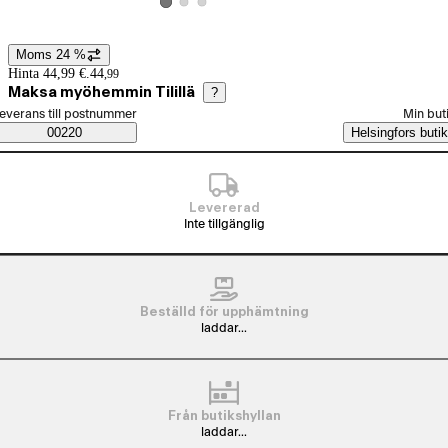
Visa produktbild 2
Visa produktbild 3
Visa produktbild 1
Moms 24 %
Prisinformation
Hinta 44,99 €.
44
,
99
Maksa myöhemmin Tilillä
?
älj beställningssätt
everans till postnummer
Min but
Saatavuustiedot
00220
Helsingfors butik
Levererad
Inte tillgänglig
Beställd för upphämtning
laddar...
Från butikshyllan
laddar...