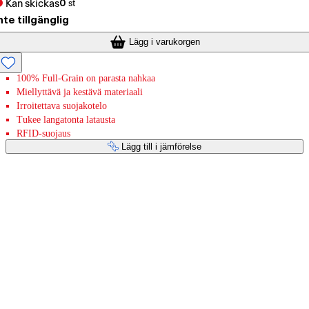
Kan skickas
0
st
nte tillgänglig
Lägg i varukorgen
100% Full-Grain on parasta nahkaa
Miellyttävä ja kestävä materiaali
Irroitettava suojakotelo
Tukee langatonta latausta
RFID-suojaus
Lägg till i jämförelse
Betaltjänster