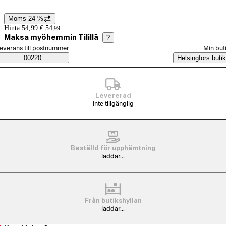
Moms 24 %
Prisinformation
Hinta 54,99 €.
54
,
99
Maksa myöhemmin Tilillä
?
älj beställningssätt
everans till postnummer
Min but
Saatavuustiedot
00220
Helsingfors butik
Levererad
Inte tillgänglig
Beställd för upphämtning
laddar...
Från butikshyllan
laddar...