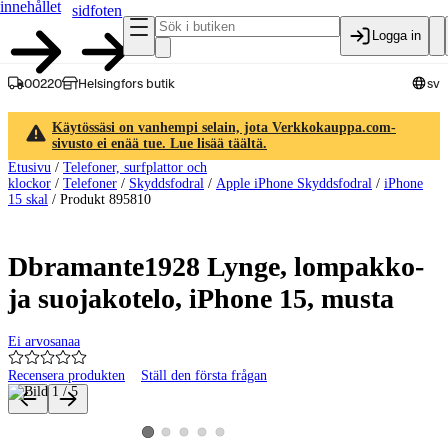
innehållet
sidfoten
Logga in
00220
Helsingfors butik
sv
Käytössäsi on vanhempi selain, jota Verkkokauppa.com-
sivusto ei enää tue. Lue lisää täältä.
Etusivu
/
Telefoner, surfplattor och
klockor
/
Telefoner
/
Skyddsfodral
/
Apple iPhone Skyddsfodral
/
iPhone
15 skal
/
Produkt 895810
Dbramante1928 Lynge, lompakko-
ja suojakotelo, iPhone 15, musta
Ei arvosanaa
Recensera produkten
Ställ den första frågan
Produktbilder och videor
Visa produktbild 2
Visa produktbild 3
Visa produktbild 4
Visa produktbild 5
Visa produktbild 1