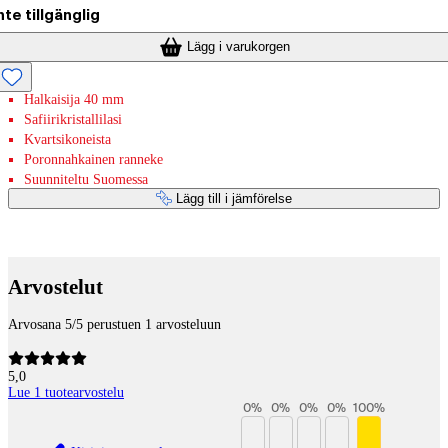
nte tillgänglig
Lägg i varukorgen
Halkaisija 40 mm
Safiirikristallilasi
Kvartsikoneista
Poronnahkainen ranneke
Suunniteltu Suomessa
Lägg till i jämförelse
Betaltjänster
Arvostelut
Arvosana 5/5 perustuen 1 arvosteluun
5,0
Lue 1 tuotearvostelu
0
%
0
%
0
%
0
%
100
%