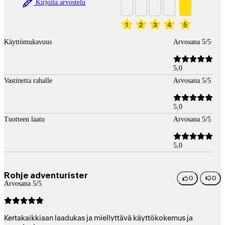
Kirjoita arvostelu
1
2
3
4
5
Käyttömukavuus
Arvosana 5/5
5,0
Vastinetta rahalle
Arvosana 5/5
5,0
Tuotteen laatu
Arvosana 5/5
5,0
Rohje adventurister
0
0
Arvosana 5/5
Kertakaikkiaan laadukas ja miellyttävä käyttökokemus ja