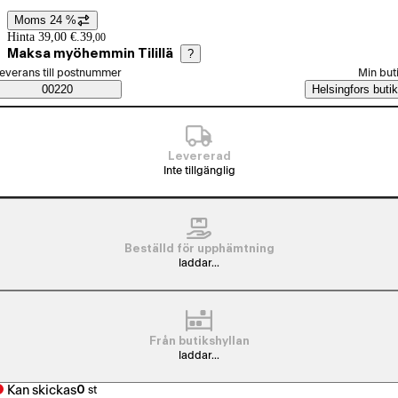
Moms 24 %
Prisinformation
Hinta 39,00 €.
39
,
00
Maksa myöhemmin Tilillä
?
älj beställningssätt
everans till postnummer
Min but
Saatavuustiedot
00220
Helsingfors butik
Levererad
Inte tillgänglig
Beställd för upphämtning
laddar...
Från butikshyllan
laddar...
Kan skickas
0
st