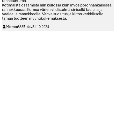
rannetuntuma.
Kotimaista osaamista niin kellossa kuin myös poronnahkaisessa
rannekkeessa. Komea värien yhdistelmä sinisellä taululla ja
vaalealla rannekkeella. Vahva suositus ja kiitos verkkikselle
tämän tuotteen myyntikokemuksesta.
Nicmun88
35–44v
31.10.2024