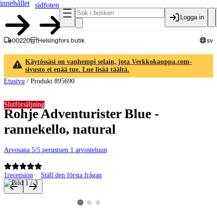
innehållet
sidfoten
Logga in
00220
Helsingfors butik
sv
Käytössäsi on vanhempi selain, jota Verkkokauppa.com-
sivusto ei enää tue. Lue lisää täältä.
Etusivu
/
Produkt 895690
Slutförsäljning
Rohje Adventurister Blue -
rannekello, natural
Arvosana 5/5 perustuen 1 arvosteluun
1
recension
Ställ den första frågan
Produktbilder och videor
Visa produktbild 2
Visa produktbild 3
Visa produktbild 1