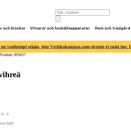
or och klockor
Vitvaror och hushållsapparater
Hem och trädgård
 on vanhempi selain, jota Verkkokauppa.com-sivusto ei enää tue. Lu
Produkt 895657
vihreä
a produktbild 2
Visa produktbild 3
Visa produktbild 4
roduktbild 1
tora bild