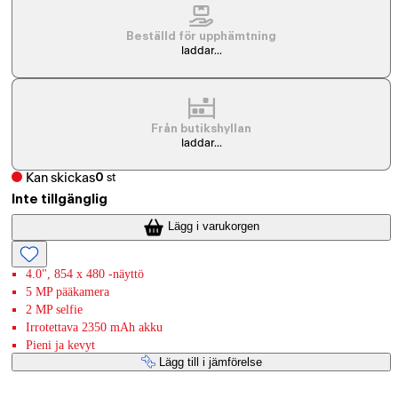
Beställd för upphämtning
laddar...
Från butikshyllan
laddar...
Kan skickas
0
st
Inte tillgänglig
Lägg i varukorgen
4.0", 854 x 480 -näyttö
5 MP pääkamera
2 MP selfie
Irrotettava 2350 mAh akku
Pieni ja kevyt
Lägg till i jämförelse