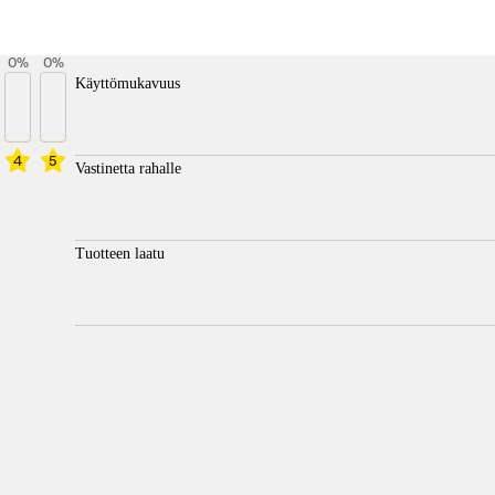
0
%
0
%
Käyttömukavuus
4
5
Vastinetta rahalle
Tuotteen laatu