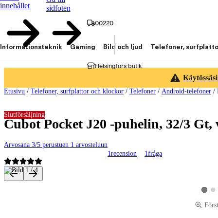
innehållet
sidfoten
00220
Informationsteknik
Gaming
Bild och ljud
Telefoner, surfplatt
Helsingfors butik
Käytössäsi
Etusivu
/
Telefoner, surfplattor och klockor
/
Telefoner
/
Android-telefoner
/
Slutförsäljning
Cubot Pocket J20 -puhelin, 32/3 Gt, 
Arvosana 3/5 perustuen 1 arvosteluun
1
recension
1
fråga
Produktbilder och videor
Vis
Visa p
Förs