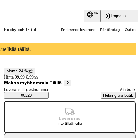
sv
Logga in
Hobby och fritid
En timmes leverans
För företag
Outlet
Fyndpartier
Guider och artiklar
Vaihtokauppa
e lisää täältä.
Tjänster
Aktuellt
Moms 24 %
Prisinformation
Hinta 99,99 €.
99
,
99
Maksa myöhemmin Tilillä
?
Välj beställningssätt
Leverans till postnummer
Min butik
Saatavuustiedot
00220
Helsingfors butik
Levererad
Inte tillgänglig