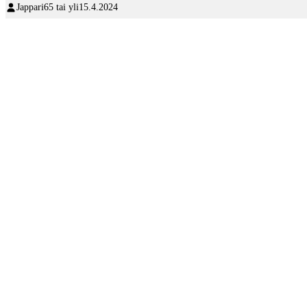
Jappari
65 tai yli
15.4.2024