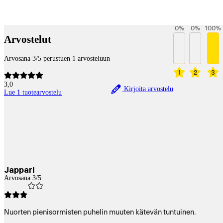
Betaltjänster
0
%
0
%
100
%
Arvostelut
Arvosana 3/5 perustuen 1 arvosteluun
1
2
3
3,0
Kirjoita arvostelu
Lue 1 tuotearvostelu
Jappari
Arvosana 3/5
Nuorten pienisormisten puhelin muuten kätevän tuntuinen.