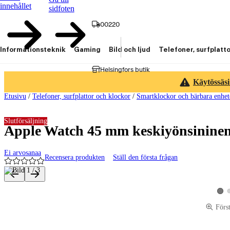
innehållet
sidfoten
00220
Informationsteknik
Gaming
Bild och ljud
Telefoner, surfplatt
Helsingfors butik
Käytössäsi
Etusivu
/
Telefoner, surfplattor och klockor
/
Smartklockor och bärbara enhet
Slutförsäljning
Apple Watch 45 mm keskiyönsinine
Ei arvosanaa
Recensera produkten
Ställ den första frågan
Produktbilder och videor
Visa
Förs