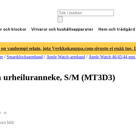
or och klockor
Vitvaror och hushållsapparater
Hem och trädgård
 on vanhempi selain, jota Verkkokauppa.com-sivusto ei enää tue. Lu
er
/
Smartklocksarmband
/
Apple Watch-armband
/
Apple Watch 46/45/44 mm
n urheiluranneke, S/M (MT3D3)
Visa produktbild 2
Visa produktbild 3
 produktbild 1
tora bild