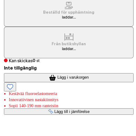
Beställd för upphämtning
laddar...
Från butikshyllan
laddar...
Kan skickas
0
st
Inte tillgänglig
Lägg i varukorgen
Kestävää fluoroelastomeeria
Innovatiivinen nastakiinnitys
Sopii 140-190 mm ranteisiin
Lägg till i jämförelse