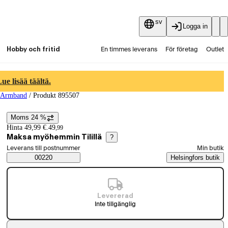
sv
Logga in
Hobby och fritid
En timmes leverans
För företag
Outlet
Fyndpartier
Guider och artiklar
Vaihtokauppa
e lisää täältä.
 Armband
/
Produkt 895507
Tjänster
Aktuellt
Moms 24 %
Prisinformation
Hinta 49,99 €.
49
,
99
Maksa myöhemmin Tilillä
?
Välj beställningssätt
Leverans till postnummer
Min butik
Saatavuustiedot
00220
Helsingfors butik
Levererad
Inte tillgänglig