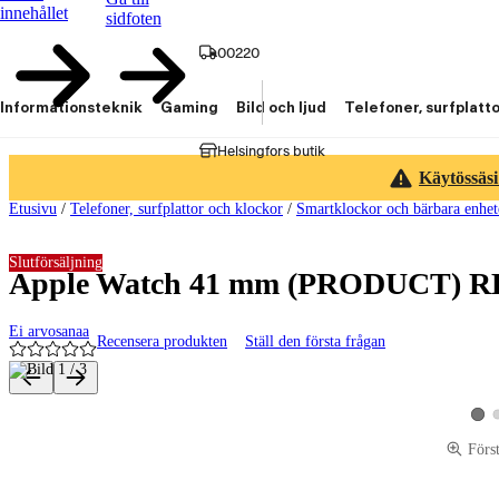
innehållet
sidfoten
00220
Informationsteknik
Gaming
Bild och ljud
Telefoner, surfplatt
Helsingfors butik
Käytössäsi
Etusivu
/
Telefoner, surfplattor och klockor
/
Smartklockor och bärbara enhet
Slutförsäljning
Apple Watch 41 mm (PRODUCT) RE
Ei arvosanaa
Recensera produkten
Ställ den första frågan
Produktbilder och videor
Visa
Förs