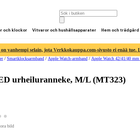
or och klockor
Vitvaror och hushållsapparater
Hem och trädgård
 on vanhempi selain, jota Verkkokauppa.com-sivusto ei enää tue. Lu
er
/
Smartklocksarmband
/
Apple Watch-armband
/
Apple Watch 42/41/40 mm
D urheiluranneke, M/L (MT323)
Visa produktbild 2
Visa produktbild 3
 produktbild 1
tora bild