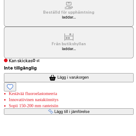
Beställd för upphämtning
laddar...
Från butikshyllan
laddar...
Kan skickas
0
st
Inte tillgänglig
Lägg i varukorgen
Kestävää fluoroelastomeeria
Innovatiivinen nastakiinnitys
Sopii 150-200 mm ranteisiin
Lägg till i jämförelse