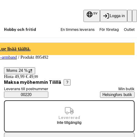
sv
Logga in
Hobby och fritid
En timmes leverans
För företag
Outlet
Fyndpartier
Guider och artiklar
Vaihtokauppa
e lisää täältä.
 -armband
/
Produkt 895492
Tjänster
Aktuellt
Moms 24 %
Prisinformation
Hinta 49,99 €.
49
,
99
Maksa myöhemmin Tilillä
?
Välj beställningssätt
Leverans till postnummer
Min butik
Saatavuustiedot
00220
Helsingfors butik
Levererad
Inte tillgänglig