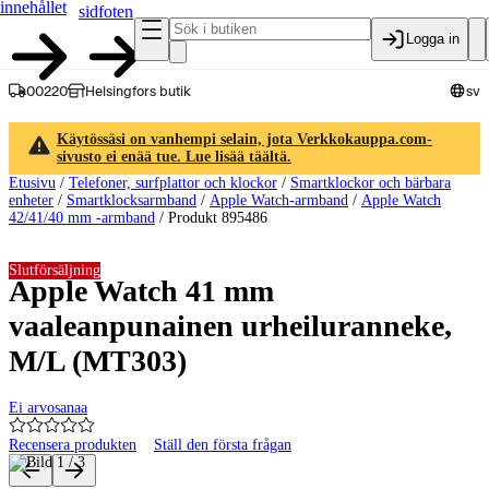
innehållet
sidfoten
Logga in
00220
Helsingfors butik
sv
Käytössäsi on vanhempi selain, jota Verkkokauppa.com-
sivusto ei enää tue. Lue lisää täältä.
Etusivu
/
Telefoner, surfplattor och klockor
/
Smartklockor och bärbara
enheter
/
Smartklocksarmband
/
Apple Watch-armband
/
Apple Watch
42/41/40 mm -armband
/
Produkt 895486
Slutförsäljning
Apple Watch 41 mm
vaaleanpunainen urheiluranneke,
M/L (MT303)
Ei arvosanaa
Recensera produkten
Ställ den första frågan
Produktbilder och videor