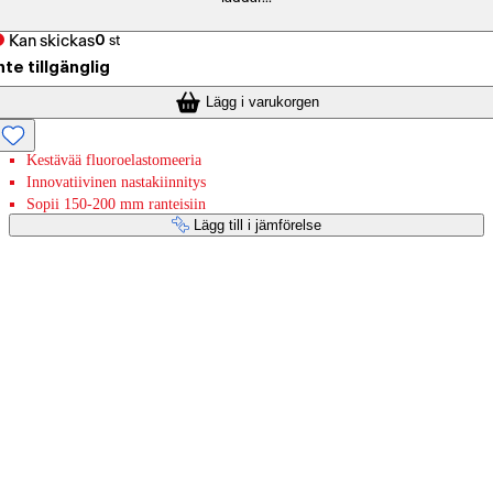
Kan skickas
0
st
nte tillgänglig
Lägg i varukorgen
Kestävää fluoroelastomeeria
Innovatiivinen nastakiinnitys
Sopii 150-200 mm ranteisiin
Lägg till i jämförelse
Betaltjänster