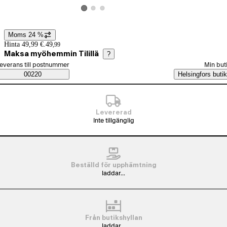
Visa produktbild 2
Visa produktbild 3
Visa produktbild 1
Moms 24 %
Prisinformation
Hinta 49,99 €.
49
,
99
Maksa myöhemmin Tilillä
?
älj beställningssätt
everans till postnummer
Min but
Saatavuustiedot
00220
Helsingfors butik
Levererad
Inte tillgänglig
Beställd för upphämtning
laddar...
Från butikshyllan
laddar...