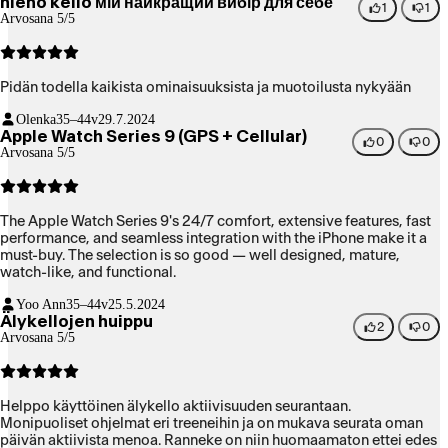
hieno kello мій найкращий вибір для себе
1
1
Arvosana 5/5
Pidän todella kaikista ominaisuuksista ja muotoilusta nykyään
Olenka
35–44v
29.7.2024
Apple Watch Series 9 (GPS + Cellular)
0
0
Arvosana 5/5
The Apple Watch Series 9's 24/7 comfort, extensive features, fast
performance, and seamless integration with the iPhone make it a
must-buy. The selection is so good — well designed, mature,
watch-like, and functional.
Yoo Ann
35–44v
25.5.2024
Älykellojen huippu
2
0
Arvosana 5/5
Helppo käyttöinen älykello aktiivisuuden seurantaan.
Monipuoliset ohjelmat eri treeneihin ja on mukava seurata oman
päivän aktiivista menoa. Ranneke on niin huomaamaton ettei edes