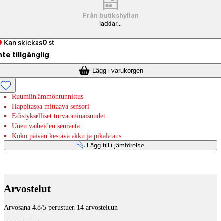
Från butikshyllan
laddar...
Kan skickas
0
st
nte tillgänglig
Lägg i varukorgen
Ruumiinlämmöntunnistus
Happitasoa mittaava sensori
Edistykselliset turvaominaisuudet
Unen vaiheiden seuranta
Koko päivän kestävä akku ja pikalataus
Lägg till i jämförelse
Betaltjänster
Arvostelut
Arvosana 4.8/5 perustuen 14 arvosteluun