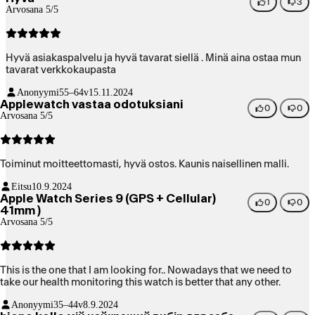
1
3
Arvosana 5/5
Hyvä asiakaspalvelu ja hyvä tavarat siellä . Minä aina ostaa mun
tavarat verkkokaupasta
Anonyymi
55–64v
15.11.2024
Applewatch vastaa odotuksiani
0
0
Arvosana 5/5
Toiminut moitteettomasti, hyvä ostos. Kaunis naisellinen malli.
Eitsu
10.9.2024
Apple Watch Series 9 (GPS + Cellular)
0
0
41mm )
Arvosana 5/5
This is the one that I am looking for.. Nowadays that we need to
take our health monitoring this watch is better that any other.
Anonyymi
35–44v
8.9.2024