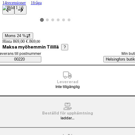
14
recensioner
1
fråga
Produktbilder och videor
Visa produktbild 2
Visa produktbild 3
Visa produktbild 4
Visa produktbild 5
Visa produktbild 6
Visa produktbild 1
Moms 24 %
Prisinformation
Hinta 869,00 €.
869
,
00
Maksa myöhemmin Tilillä
?
älj beställningssätt
everans till postnummer
Min but
Saatavuustiedot
00220
Helsingfors butik
Levererad
Inte tillgänglig
Beställd för upphämtning
laddar...