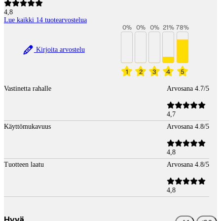
4,8
Lue kaikki 14 tuotearvostelua
0
%
0
%
0
%
21
%
78
%
Kirjoita arvostelu
1
2
3
4
5
Vastinetta rahalle
Arvosana 4.7/5
4,7
Käyttömukavuus
Arvosana 4.8/5
4,8
Tuotteen laatu
Arvosana 4.8/5
4,8
Hyvä