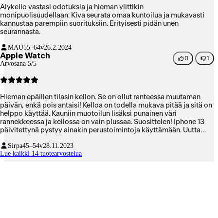
Älykello vastasi odotuksia ja hieman ylittikin
monipuolisuudellaan. Kiva seurata omaa kuntoilua ja mukavasti
kannustaa parempiin suorituksiin. Erityisesti pidän unen
seurannasta.
MAU
55–64v
26.2.2024
Apple Watch
0
1
Arvosana 5/5
Hieman epäillen tilasin kellon. Se on ollut ranteessa muutaman
päivän, enkä pois antaisi! Kelloa on todella mukava pitää ja sitä on
helppo käyttää. Kauniin muotoilun lisäksi punainen väri
rannekkeessa ja kellossa on vain plussaa. Suosittelen! Iphone 13
päivitettynä pystyy ainakin perustoimintoja käyttämään. Uutta
puhelinta odotellessa 😅
Sirpa
45–54v
28.11.2023
Lue kaikki 14 tuotearvostelua