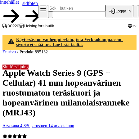
innehållet
sidfoten
Logga in
00220
Helsingfors butik
sv
Käytössäsi on vanhempi selain, jota Verkkokauppa.com-
sivusto ei enää tue. Lue lisää täältä.
Etusivu
/
Produkt 895132
Slutförsäljning
Apple Watch Series 9 (GPS +
Cellular) 41 mm hopeanvärinen
ruostumaton teräskuori ja
hopeanvärinen milanolaisranneke
(MRJ43)
Arvosana 4.8/5 perustuen 14 arvosteluun