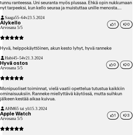
tunnu ranteessa. Uni seuranta myös plussaa. Ehkä opin nukkumaan
nyt tarpeeksi, kun kello seuraa ja muistuttaa unille menosta.
Suosittelen lämpimästi tätä kelloa.
Saaga
55–64v
23.5.2024
Älykello
1
0
Arvosana 5/5
Hyvä, helppokäyttöinen, akun kesto lyhyt, hyvä ranneke
Habi
45–54v
21.3.2024
Hyvä ostos
0
0
Arvosana 5/5
Monipuoliset toiminnat, vielä vaatii opettelua tutustua kaikkiin
ominaisuuksiin. Ranneke miellyttävä käytössä, mutta suihkun
jälkeen kestää aikaa kuivua.
AHM
65 tai yli
15.3.2024
Apple Watch
1
3
Arvosana 5/5