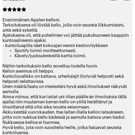
Ensimmäinen Applen kelloni.
Tarkoituksena oli löytää kello, jolla voin seurata liikkumistani,
unta sekä sykettä.
Ajatuksena oli, että puhelimen voi jättää pukuhuoneen kaappiin
kuntosalireenin ajaksi.
- kuntoiluapilla näet kokoajan reenin keston/sykkeen
Spotify toimii moitteettomasti.
Kävely/juoksulenkeillä kartta toimii.
Näihin tarkoituksiin kello soveltuu todella hyvin.
Kellon asennus oli helppo.
Kuntoiluvalikko on kattava, urheilulajit löytyvät helposti sekä
helposti selattavissa.
Unen määrä/laatu on mielestäni hyvä sekä ilmoitukset näkyvät
aamulla.
Ainoa miinus, että kun laitat uni-tilan päälle (ei ilmoituksia tällä
ajalla) niin muutaman kerran kello on yöllä herättänyt ja
ilmoittanut että olisi aika nousta seisomaan.
Akku kestää vuorokauden. Itse laitan illalla kellon lataukseen,
jotta voin nukkua kello kädessä ja aamulla katsoa unen tiedot.
Nukkuessa kelloa ei huomaa.
Hyvä kello, jota voin suositella heille, jotka haluavat seurata
kuntoiluansa.