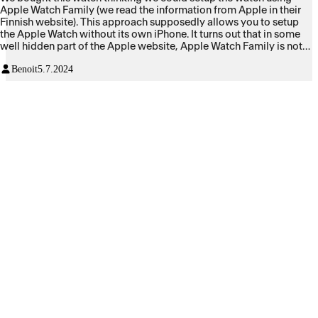
Apple Watch Family (we read the information from Apple in their
Finnish website). This approach supposedly allows you to setup
the Apple Watch without its own iPhone. It turns out that in some
well hidden part of the Apple website, Apple Watch Family is not
available in Finland. Why is there not a warning in the Finnish
Benoit
5.7.2024
pages describing this service? I do not know. We contacted apple,
and the only way to set up the watch is having a dedicated iPhone
(which costs money). But not just any iPhone, it has to have iOS 17
or later, making my old iPhone useless for this. Overall, a terrible
experience, misleading information on their website, hidden and
difficult to navigate terms and conditions.