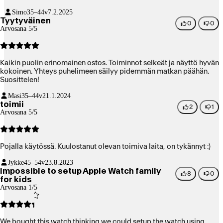
Simo
35–44v
7.2.2025
Tyytyväinen
0
0
Arvosana 5/5
Kaikin puolin erinomainen ostos. Toiminnot selkeät ja näyttö hyvän
kokoinen. Yhteys puhelimeen säilyy pidemmän matkan päähän.
Suosittelen!
Masi
35–44v
21.1.2024
toimii
2
1
Arvosana 5/5
Pojalla käytössä. Kuulostanut olevan toimiva laita, on tykännyt :)
Jykke
45–54v
23.8.2023
Impossible to setup Apple Watch family
8
0
for kids
Arvosana 1/5
We bought this watch thinking we could setup the watch using