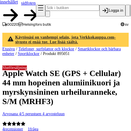
innehållet
sidfoten
Logga in
00220
Helsingfors butik
sv
Käytössäsi on vanhempi selain, jota Verkkokauppa.com-
sivusto ei enää tue. Lue lisää täältä.
Etusivu
/
Telefoner, surfplattor och klockor
/
Smartklockor och bärbara
enheter
/
Sportklockor
/
Produkt 895051
Slutförsäljning
Apple Watch SE (GPS + Cellular)
44 mm hopeinen alumiinikuori ja
myrskynsininen urheiluranneke,
S/M (MRHF3)
Arvosana 4/5 perustuen 4 arvosteluun
4
recensioner
1
fråga