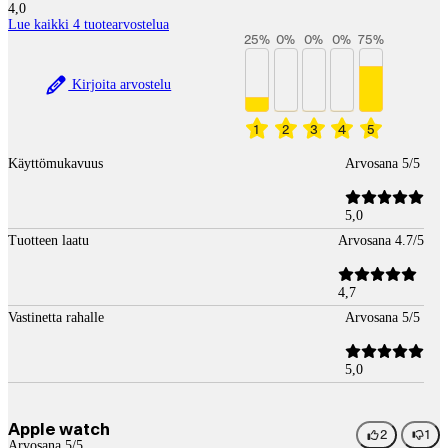
4,0
Lue kaikki 4 tuotearvostelua
25
%
0
%
0
%
0
%
75
%
Kirjoita arvostelu
1
2
3
4
5
Käyttömukavuus
Arvosana 5/5
5,0
Tuotteen laatu
Arvosana 4.7/5
4,7
Vastinetta rahalle
Arvosana 5/5
5,0
Apple watch
2
1
Arvosana 5/5