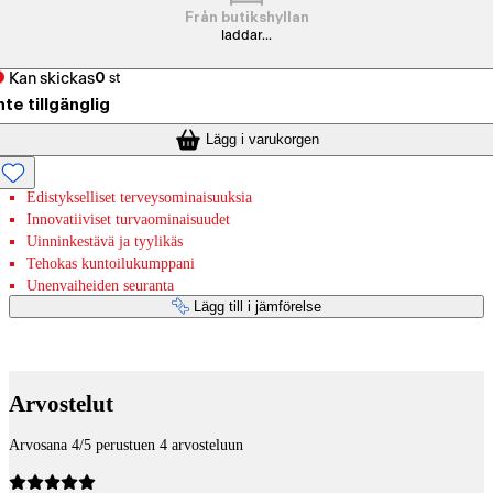
Från butikshyllan
laddar...
Kan skickas
0
st
nte tillgänglig
Lägg i varukorgen
Edistykselliset terveysominaisuuksia
Innovatiiviset turvaominaisuudet
Uinninkestävä ja tyylikäs
Tehokas kuntoilukumppani
Unenvaiheiden seuranta
Lägg till i jämförelse
Betaltjänster
Arvostelut
Arvosana 4/5 perustuen 4 arvosteluun