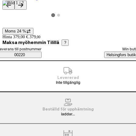
Produktbilder och videor
Visa produktbild 2
Visa produktbild 1
Moms 24 %
Prisinformation
Hinta 379,00 €.
379
,
00
Maksa myöhemmin Tilillä
?
älj beställningssätt
everans till postnummer
Min but
Saatavuustiedot
00220
Helsingfors butik
Levererad
Inte tillgänglig
Beställd för upphämtning
laddar...