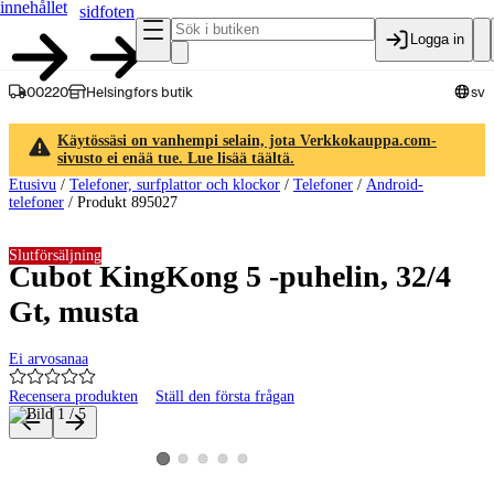
innehållet
sidfoten
Logga in
00220
Helsingfors butik
sv
Käytössäsi on vanhempi selain, jota Verkkokauppa.com-
sivusto ei enää tue. Lue lisää täältä.
Etusivu
/
Telefoner, surfplattor och klockor
/
Telefoner
/
Android-
telefoner
/
Produkt 895027
Slutförsäljning
Cubot KingKong 5 -puhelin, 32/4
Gt, musta
Ei arvosanaa
Recensera produkten
Ställ den första frågan
Produktbilder och videor
Visa produktbild 2
Visa produktbild 3
Visa produktbild 4
Visa produktbild 5
Visa produktbild 1