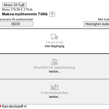
Moms 24 %
Prisinformation
Hinta 179,99 €.
179
,
99
Maksa myöhemmin Tilillä
?
älj beställningssätt
everans till postnummer
Min but
Saatavuustiedot
00220
Helsingfors butik
Levererad
Inte tillgänglig
Beställd för upphämtning
laddar...
Från butikshyllan
laddar...
Kan skickas
0
st