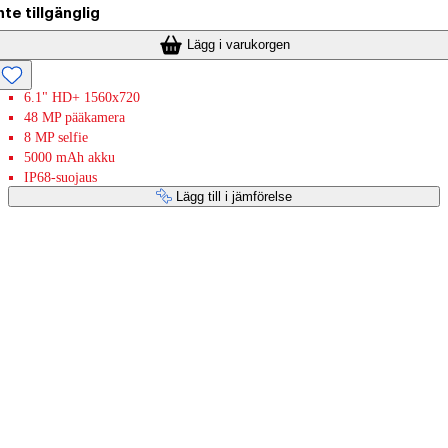
nte tillgänglig
Lägg i varukorgen
6.1" HD+ 1560x720
48 MP pääkamera
8 MP selfie
5000 mAh akku
IP68-suojaus
Lägg till i jämförelse
Betaltjänster