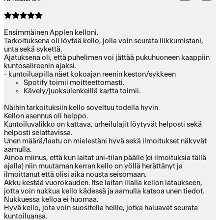
Ensimmäinen Applen kelloni.
Tarkoituksena oli löytää kello, jolla voin seurata liikkumistani,
unta sekä sykettä.
Ajatuksena oli, että puhelimen voi jättää pukuhuoneen kaappiin
kuntosalireenin ajaksi.
- kuntoiluapilla näet kokoajan reenin keston/sykkeen
Spotify toimii moitteettomasti.
Kävely/juoksulenkeillä kartta toimii.
Näihin tarkoituksiin kello soveltuu todella hyvin.
Kellon asennus oli helppo.
Kuntoiluvalikko on kattava, urheilulajit löytyvät helposti sekä
helposti selattavissa.
Unen määrä/laatu on mielestäni hyvä sekä ilmoitukset näkyvät
aamulla.
Ainoa miinus, että kun laitat uni-tilan päälle (ei ilmoituksia tällä
ajalla) niin muutaman kerran kello on yöllä herättänyt ja
ilmoittanut että olisi aika nousta seisomaan.
Akku kestää vuorokauden. Itse laitan illalla kellon lataukseen,
jotta voin nukkua kello kädessä ja aamulla katsoa unen tiedot.
Nukkuessa kelloa ei huomaa.
Hyvä kello, jota voin suositella heille, jotka haluavat seurata
kuntoiluansa.