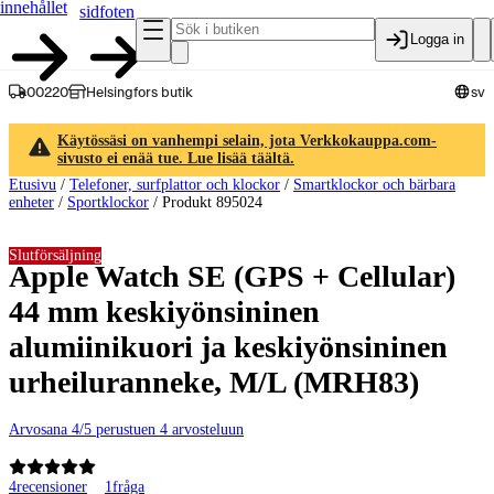
innehållet
sidfoten
Logga in
00220
Helsingfors butik
sv
Käytössäsi on vanhempi selain, jota Verkkokauppa.com-
sivusto ei enää tue. Lue lisää täältä.
Etusivu
/
Telefoner, surfplattor och klockor
/
Smartklockor och bärbara
enheter
/
Sportklockor
/
Produkt 895024
Slutförsäljning
Apple Watch SE (GPS + Cellular)
44 mm keskiyönsininen
alumiinikuori ja keskiyönsininen
urheiluranneke, M/L (MRH83)
Arvosana 4/5 perustuen 4 arvosteluun
4
recensioner
1
fråga