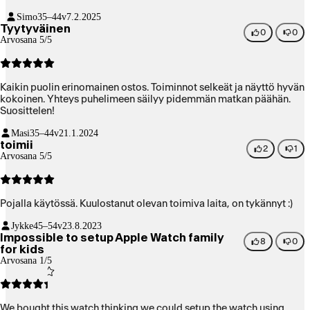
Simo
35–44v
7.2.2025
Tyytyväinen
0
0
Arvosana 5/5
Kaikin puolin erinomainen ostos. Toiminnot selkeät ja näyttö hyvän
kokoinen. Yhteys puhelimeen säilyy pidemmän matkan päähän.
Suosittelen!
Masi
35–44v
21.1.2024
toimii
2
1
Arvosana 5/5
Pojalla käytössä. Kuulostanut olevan toimiva laita, on tykännyt :)
Jykke
45–54v
23.8.2023
Impossible to setup Apple Watch family
8
0
for kids
Arvosana 1/5
We bought this watch thinking we could setup the watch using