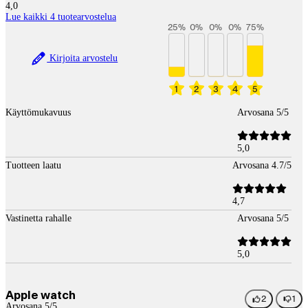
4,0
Lue kaikki 4 tuotearvostelua
25
%
0
%
0
%
0
%
75
%
Kirjoita arvostelu
1
2
3
4
5
Käyttömukavuus
Arvosana 5/5
5,0
Tuotteen laatu
Arvosana 4.7/5
4,7
Vastinetta rahalle
Arvosana 5/5
5,0
Apple watch
2
1
Arvosana 5/5