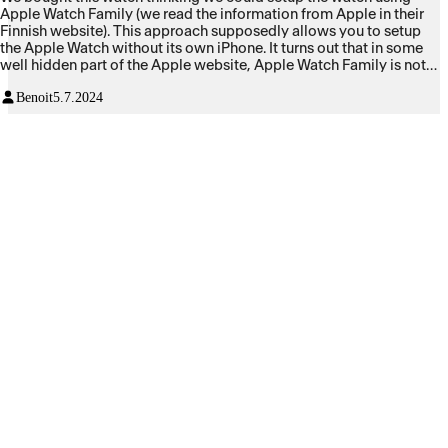
Apple Watch Family (we read the information from Apple in their
Finnish website). This approach supposedly allows you to setup
the Apple Watch without its own iPhone. It turns out that in some
well hidden part of the Apple website, Apple Watch Family is not
available in Finland. Why is there not a warning in the Finnish
Benoit
5.7.2024
pages describing this service? I do not know. We contacted apple,
and the only way to set up the watch is having a dedicated iPhone
(which costs money). But not just any iPhone, it has to have iOS 17
or later, making my old iPhone useless for this. Overall, a terrible
experience, misleading information on their website, hidden and
difficult to navigate terms and conditions.