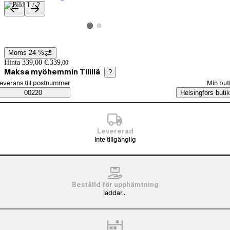
Produktbilder och videor
Visa produktbild 2
Visa produktbild 1
Moms 24 %
Prisinformation
Hinta 339,00 €.
339
,
00
Maksa myöhemmin Tilillä
?
älj beställningssätt
everans till postnummer
Min but
Saatavuustiedot
00220
Helsingfors butik
Levererad
Inte tillgänglig
Beställd för upphämtning
laddar...