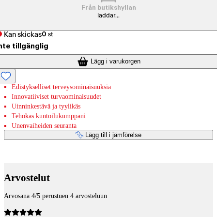
Från butikshyllan
laddar...
Kan skickas
0
st
nte tillgänglig
Lägg i varukorgen
Edistykselliset terveysominaisuuksia
Innovatiiviset turvaominaisuudet
Uinninkestävä ja tyylikäs
Tehokas kuntoilukumppani
Unenvaiheiden seuranta
Lägg till i jämförelse
Betaltjänster
Arvostelut
Arvosana 4/5 perustuen 4 arvosteluun