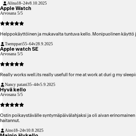
Alina
18–24v
8.10.2025
Apple Watch
Arvosana 5/5
Helppokäyttöinen ja mukavalta tuntuva kello. Monipuolinen käyttö 
Tsemppari
55–64v
28.9.2025
Apple watch SE
Arvosana 5/5
Really works well.its really usefull for me at work at duri g my sleep
Nancy patani
35–44v
5.9.2025
Hyvä kello
Arvosana 5/5
Ostin poikaystävälle syntymäpäivälahjaksi ja oli aivan erinomainen yl
haitannut.
Aino
18–24v
10.8.2025
Mainio älykello