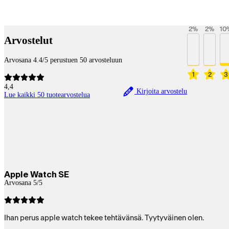
Betaltjänster
2
%
2
%
10
Arvostelut
Arvosana 4.4/5 perustuen 50 arvosteluun
1
2
3
4,4
Kirjoita arvostelu
Lue kaikki 50 tuotearvostelua
Apple Watch SE
Arvosana 5/5
Ihan perus apple watch tekee tehtävänsä. Tyytyväinen olen.