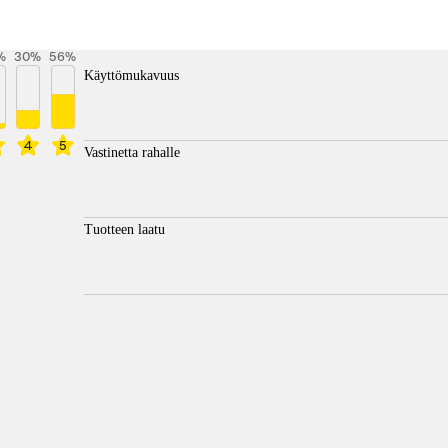
%
30
%
56
%
Käyttömukavuus
4
5
Vastinetta rahalle
Tuotteen laatu