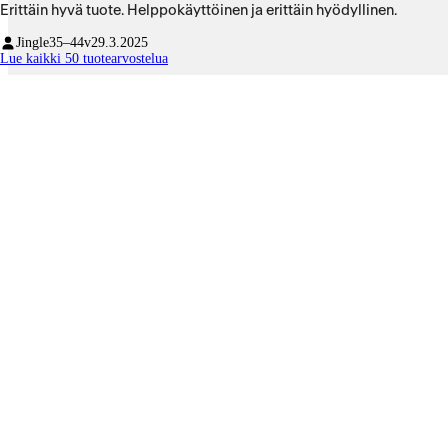
Erittäin hyvä tuote. Helppokäyttöinen ja erittäin hyödyllinen.
Jingle
35–44v
29.3.2025
Lue kaikki 50 tuotearvostelua