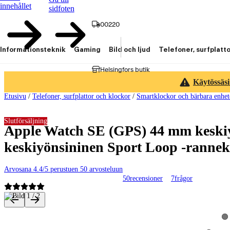
innehållet
sidfoten
00220
Informationsteknik
Gaming
Bild och ljud
Telefoner, surfplatt
Helsingfors butik
Käytössäsi
Etusivu
/
Telefoner, surfplattor och klockor
/
Smartklockor och bärbara enhet
Slutförsäljning
Apple Watch SE (GPS) 44 mm keskiy
keskiyönsininen Sport Loop -rann
Arvosana 4.4/5 perustuen 50 arvosteluun
50
recensioner
7
frågor
Produktbilder och videor
Vi