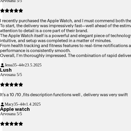
Arvosana 5/5
I recently purchased the Apple Watch, and I must commend both the
To start, the delivery was impressively fast—well ahead of the esti
attention to detail is a core part of their brand.
The Apple Watch itself is a powerful and elegant piece of technology
intuitive, and setup was completed in a matter of minutes.
From health tracking and fitness features to real-time notifications 
performance is consistently smooth.
Overall, I’m thoroughly impressed. The combination of rapid deliver
Jessa
35–44v
23.5.2025
Lush
Arvosana 5/5
It’s a 10 /10 ,fits description functions well , delivery was very swift
Macy
35–44v
1.4.2025
Apple watch
Arvosana 5/5