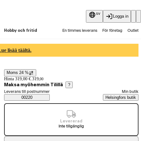
sv
Logga in
Hobby och fritid
En timmes leverans
För företag
Outlet
Fyndpartier
Guider och artiklar
Vaihtokauppa
e lisää täältä.
Tjänster
Aktuellt
Moms 24 %
Prisinformation
Hinta 319,00 €.
319
,
00
Maksa myöhemmin Tilillä
?
Välj beställningssätt
Leverans till postnummer
Min butik
Saatavuustiedot
00220
Helsingfors butik
Levererad
Inte tillgänglig