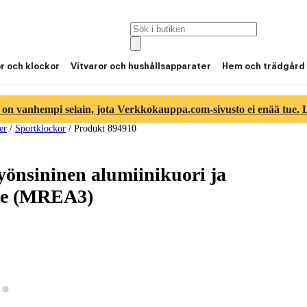
or och klockor
Vitvaror och hushållsapparater
Hem och trädgård
 on vanhempi selain, jota Verkkokauppa.com-sivusto ei enää tue. Lu
er
/
Sportklockor
/
Produkt 894910
önsininen alumiinikuori ja
eke (MREA3)
Visa produktbild 2
sa produktbild 1