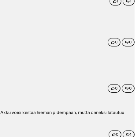
1
1
0
0
0
0
aan. Akku voisi kestää hieman pidempään, mutta onneksi latautuu
0
1