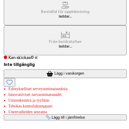
Beställd för upphämtning
laddar...
Från butikshyllan
laddar...
Kan skickas
0
st
Inte tillgänglig
Lägg i varukorgen
Edistykselliset terveysominaisuuksia
Innovatiiviset turvaominaisuudet
Uinninkestävä ja tyylikäs
Tehokas kuntoilukumppani
Unenvaiheiden seuranta
Lägg till i jämförelse