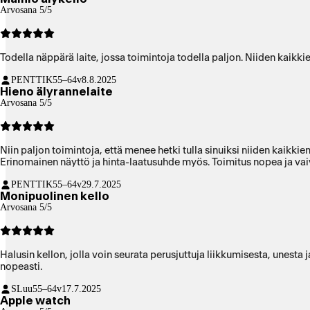
Arvosana 5/5
Todella näppärä laite, jossa toimintoja todella paljon. Niiden kaikki
PENTTIK
55–64v
8.8.2025
Hieno älyrannelaite
Arvosana 5/5
Niin paljon toimintoja, että menee hetki tulla sinuiksi niiden kaikkie
Erinomainen näyttö ja hinta-laatusuhde myös. Toimitus nopea ja vai
PENTTIK
55–64v
29.7.2025
Monipuolinen kello
Arvosana 5/5
Halusin kellon, jolla voin seurata perusjuttuja liikkumisesta, unest
nopeasti.
SLuu
55–64v
17.7.2025
Apple watch