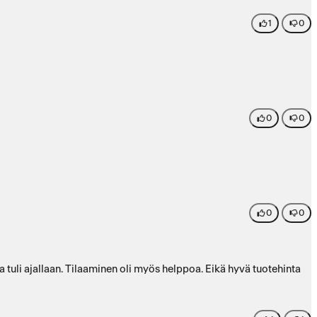
1
0
0
0
0
0
a tuli ajallaan. Tilaaminen oli myös helppoa. Eikä hyvä tuotehinta