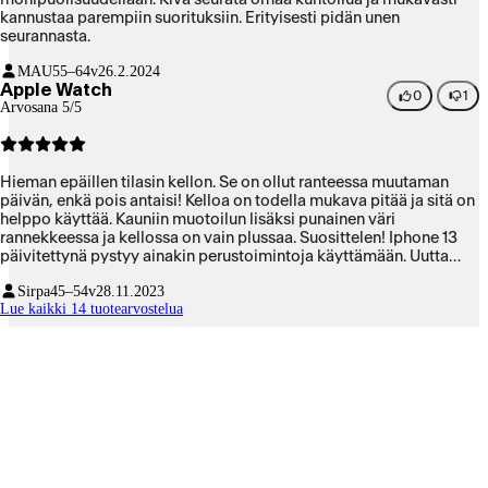
kannustaa parempiin suorituksiin. Erityisesti pidän unen
seurannasta.
MAU
55–64v
26.2.2024
Apple Watch
0
1
Arvosana 5/5
Hieman epäillen tilasin kellon. Se on ollut ranteessa muutaman
päivän, enkä pois antaisi! Kelloa on todella mukava pitää ja sitä on
helppo käyttää. Kauniin muotoilun lisäksi punainen väri
rannekkeessa ja kellossa on vain plussaa. Suosittelen! Iphone 13
päivitettynä pystyy ainakin perustoimintoja käyttämään. Uutta
puhelinta odotellessa 😅
Sirpa
45–54v
28.11.2023
Lue kaikki 14 tuotearvostelua