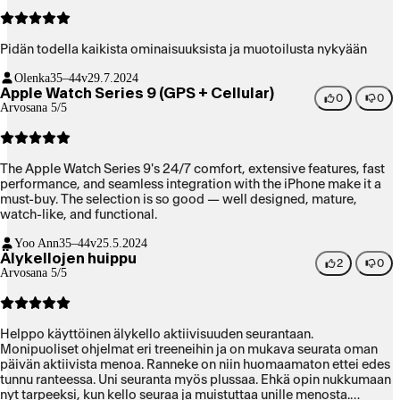
Pidän todella kaikista ominaisuuksista ja muotoilusta nykyään
Olenka
35–44v
29.7.2024
Apple Watch Series 9 (GPS + Cellular)
0
0
Arvosana 5/5
The Apple Watch Series 9's 24/7 comfort, extensive features, fast
performance, and seamless integration with the iPhone make it a
must-buy. The selection is so good — well designed, mature,
watch-like, and functional.
Yoo Ann
35–44v
25.5.2024
Älykellojen huippu
2
0
Arvosana 5/5
Helppo käyttöinen älykello aktiivisuuden seurantaan.
Monipuoliset ohjelmat eri treeneihin ja on mukava seurata oman
päivän aktiivista menoa. Ranneke on niin huomaamaton ettei edes
tunnu ranteessa. Uni seuranta myös plussaa. Ehkä opin nukkumaan
nyt tarpeeksi, kun kello seuraa ja muistuttaa unille menosta.