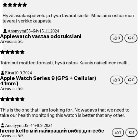
Hyvä asiakaspalvelu ja hyvä tavarat siellä . Minä aina ostaa mun
tavarat verkkokaupasta
Anonyymi
55–64v
15.11.2024
Applewatch vastaa odotuksiani
0
0
Arvosana 5/5
Toiminut moitteettomasti, hyvä ostos. Kaunis naisellinen malli.
Eitsu
10.9.2024
Apple Watch Series 9 (GPS + Cellular)
0
0
41mm )
Arvosana 5/5
This is the one that I am looking for.. Nowadays that we need to
take our health monitoring this watch is better that any other.
Anonyymi
35–44v
8.9.2024
hieno kello мій найкращий вибір для себе
1
1
Arvosana 5/5