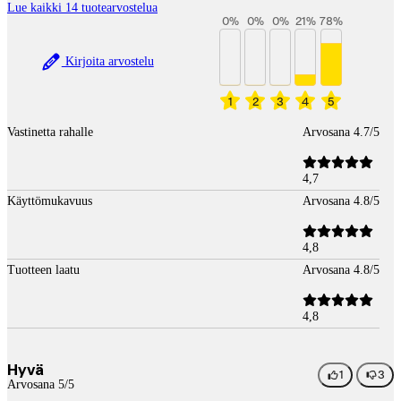
Lue kaikki 14 tuotearvostelua
0
%
0
%
0
%
21
%
78
%
Kirjoita arvostelu
1
2
3
4
5
Vastinetta rahalle
Arvosana 4.7/5
4,7
Käyttömukavuus
Arvosana 4.8/5
4,8
Tuotteen laatu
Arvosana 4.8/5
4,8
Hyvä
1
3
Arvosana 5/5