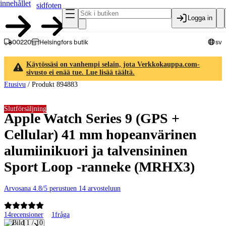
innehållet
sidfoten
Logga in
00220
Helsingfors butik
sv
Käytössäsi on vanhempi selain, jota Verkkokauppa.com-
sivusto ei enää tue. Lue lisää täältä.
Etusivu
/
Produkt 894883
Slutförsäljning
Apple Watch Series 9 (GPS +
Cellular) 41 mm hopeanvärinen
alumiinikuori ja talvensininen
Sport Loop -ranneke (MRHX3)
Arvosana 4.8/5 perustuen 14 arvosteluun
14
recensioner
1
fråga