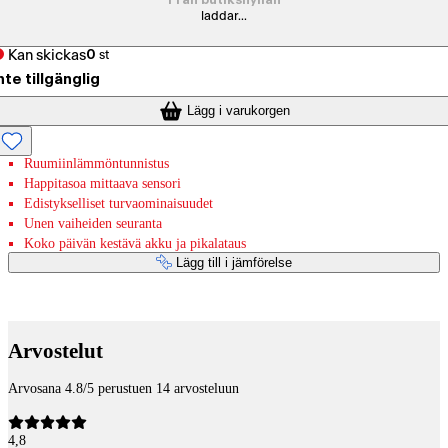
Från butikshyllan
laddar...
Kan skickas
0
st
nte tillgänglig
Lägg i varukorgen
Ruumiinlämmöntunnistus
Happitasoa mittaava sensori
Edistykselliset turvaominaisuudet
Unen vaiheiden seuranta
Koko päivän kestävä akku ja pikalataus
Lägg till i jämförelse
Betaltjänster
Arvostelut
Arvosana 4.8/5 perustuen 14 arvosteluun
4,8