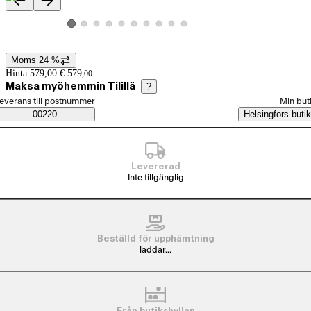
Produktbilder och videor
Visa produktbild 2
Visa produktbild 3
Visa produktbild 4
Visa produktbild 5
Visa produktbild 6
Visa produktbild 7
Visa produktbild 8
Visa produktbild 9
Visa produktbild 10
Visa produktbild 1
Moms 24 %
Prisinformation
Hinta 579,00 €.
579
,
00
Maksa myöhemmin Tilillä
?
älj beställningssätt
everans till postnummer
Min but
Saatavuustiedot
00220
Helsingfors butik
Levererad
Inte tillgänglig
Beställd för upphämtning
laddar...