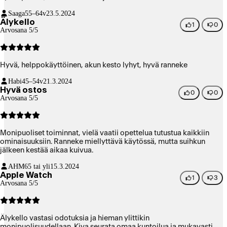
Suosittelen lämpimästi tätä kelloa.
Saaga
55–64v
23.5.2024
Älykello
1
0
Arvosana 5/5
Hyvä, helppokäyttöinen, akun kesto lyhyt, hyvä ranneke
Habi
45–54v
21.3.2024
Hyvä ostos
0
0
Arvosana 5/5
Monipuoliset toiminnat, vielä vaatii opettelua tutustua kaikkiin
ominaisuuksiin. Ranneke miellyttävä käytössä, mutta suihkun
jälkeen kestää aikaa kuivua.
AHM
65 tai yli
15.3.2024
Apple Watch
1
3
Arvosana 5/5
Älykello vastasi odotuksia ja hieman ylittikin
monipuolisuudellaan. Kiva seurata omaa kuntoilua ja mukavasti