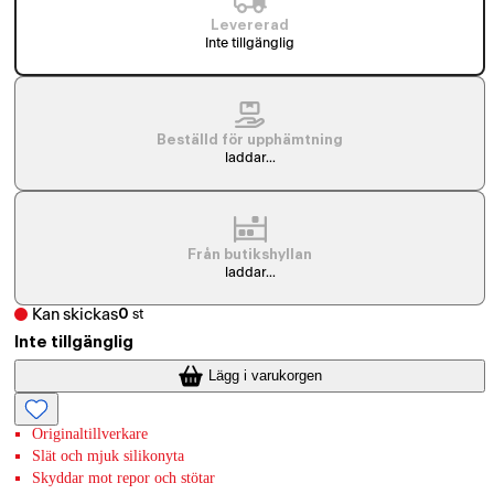
Levererad
Inte tillgänglig
Beställd för upphämtning
laddar...
Från butikshyllan
laddar...
Kan skickas
0
st
Inte tillgänglig
Lägg i varukorgen
Originaltillverkare
Slät och mjuk silikonyta
Skyddar mot repor och stötar