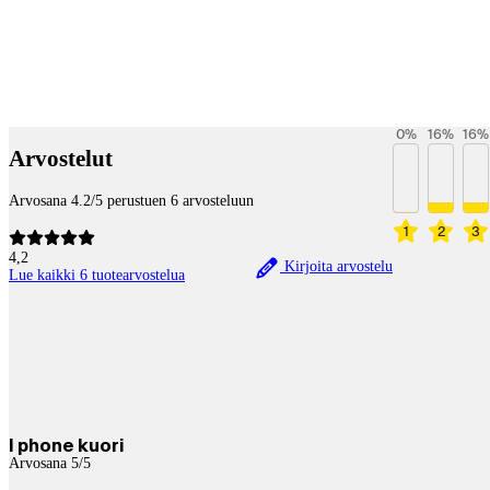
Betaltjänster
0
%
16
%
16
%
Arvostelut
Arvosana 4.2/5 perustuen 6 arvosteluun
1
2
3
4,2
Kirjoita arvostelu
Lue kaikki 6 tuotearvostelua
I phone kuori
Arvosana 5/5