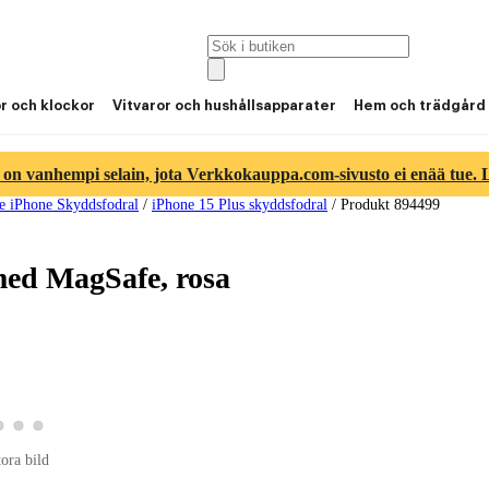
or och klockor
Vitvaror och hushållsapparater
Hem och trädgård
 on vanhempi selain, jota Verkkokauppa.com-sivusto ei enää tue. Lu
e iPhone Skyddsfodral
/
iPhone 15 Plus skyddsfodral
/
Produkt 894499
med MagSafe, rosa
roduktbild 2
Visa produktbild 3
Visa produktbild 4
Visa produktbild 5
duktbild 1
tora bild