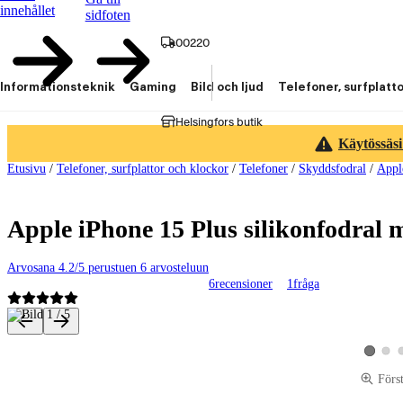
innehållet
sidfoten
00220
Informationsteknik
Gaming
Bild och ljud
Telefoner, surfplatt
Helsingfors butik
Käytössäsi
Etusivu
/
Telefoner, surfplattor och klockor
/
Telefoner
/
Skyddsfodral
/
Appl
Apple iPhone 15 Plus silikonfodral 
Arvosana 4.2/5 perustuen 6 arvosteluun
6
recensioner
1
fråga
Produktbilder och videor
Visa p
Visa pro
Förs