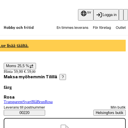
sv
Logga in
Hobby och fritid
En timmes leverans
För företag
Outlet
Fyndpartier
Guider och artiklar
Vaihtokauppa
e lisää täältä.
Tjänster
Aktuellt
Moms 25,5 %
Prisinformation
Hinta 59,00 €.
59
,
00
Maksa myöhemmin Tilillä
?
färg
Produktvarianter
Nuvarande val Rosa
Rosa
Transparent
(
Svart
färg
)
(
Blå
färg
(
Brun
färg
)
)
(
Rosa
färg
(
)
färg
)
Välj beställningssätt
Leverans till postnummer
Min butik
Saatavuustiedot
00220
Helsingfors butik