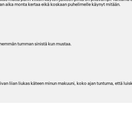
ttiaan aika monta kertaa eikä koskaan puhelimelle käynyt mitään.
a enemmän tumman sinistä kun mustaa.
ivan liian liukas käteen minun makuuni, koko ajan tuntuma, että luis