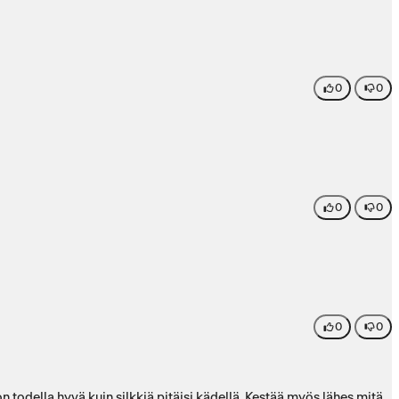
0
0
0
0
0
0
 todella hyvä kuin silkkiä pitäisi kädellä. Kestää myös lähes mitä