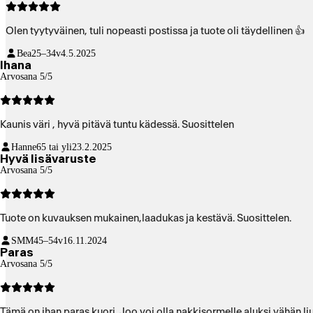
Olen tyytyväinen, tuli nopeasti postissa ja tuote oli täydellinen 👍
Bea
25–34v
4.5.2025
Ihana
Arvosana 5/5
Kaunis väri , hyvä pitävä tuntu kädessä. Suosittelen
Hanne
65 tai yli
23.2.2025
Hyvä lisävaruste
Arvosana 5/5
Tuote on kuvauksen mukainen,laadukas ja kestävä. Suosittelen.
SMM
45–54v
16.11.2024
Paras
Arvosana 5/5
Tämä on ihan paras kuori. Joo voi olla nakkisormelle aluksi vähän li