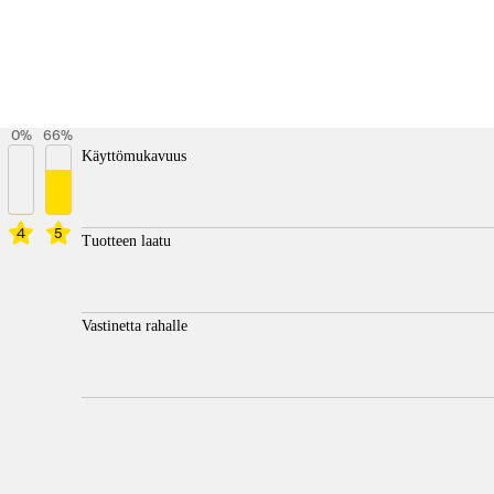
0
%
66
%
Käyttömukavuus
4
5
Tuotteen laatu
Vastinetta rahalle