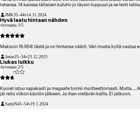
tahansa. 14 kanssa tällaisen kulutin jo täysin loppuun ja se lenti la
JMK
35–44v
14.11.2024
Hyvä laatu hintaan nähden
Arvosana 3/5
Maksoin 19.95€ tästä ja on hintansa väärti. Väri musta kyllä vasta
Janze
25–34v
23.12.2025
Liukas luikku
Arvosana 2/5
Kuoret istuu napakasti ja magsafe toimii moitteettomasti. Mutta…. A
jäi reilu viikon käytön jälkeen. Ja ihan vietävän kallis. Ei jatkoon.
SamiN
45–54v
19.1.2024