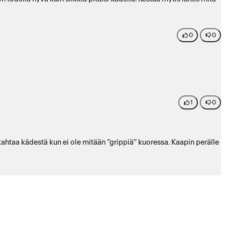
0
0
1
0
kahtaa kädestä kun ei ole mitään ”grippiä” kuoressa. Kaapin perälle