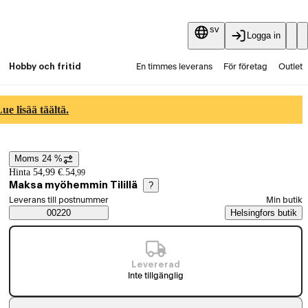
sv
Logga in
Hobby och fritid
En timmes leverans
För företag
Outlet
Fyndpartier
Guider och artiklar
Vaihtokauppa
e lisää täältä.
Tjänster
Aktuellt
Moms 24 %
Prisinformation
Hinta 54,99 €.
54
,
99
Maksa myöhemmin Tilillä
?
Välj beställningssätt
Leverans till postnummer
Min butik
Saatavuustiedot
00220
Helsingfors butik
Levererad
Inte tillgänglig