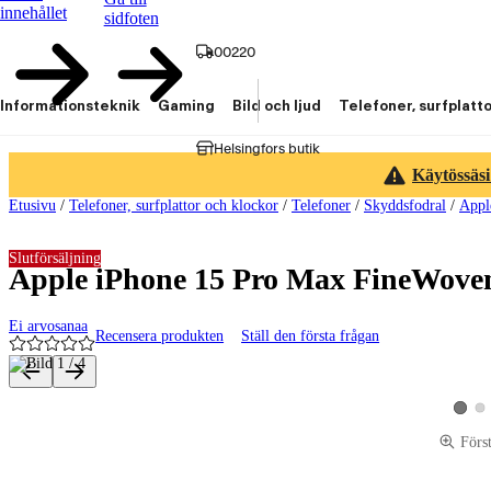
innehållet
sidfoten
00220
Informationsteknik
Gaming
Bild och ljud
Telefoner, surfplatt
Helsingfors butik
Käytössäsi
Etusivu
/
Telefoner, surfplattor och klockor
/
Telefoner
/
Skyddsfodral
/
Appl
Slutförsäljning
Apple iPhone 15 Pro Max FineWoven-
Ei arvosanaa
Recensera produkten
Ställ den första frågan
Produktbilder och videor
Vis
Visa p
Förs