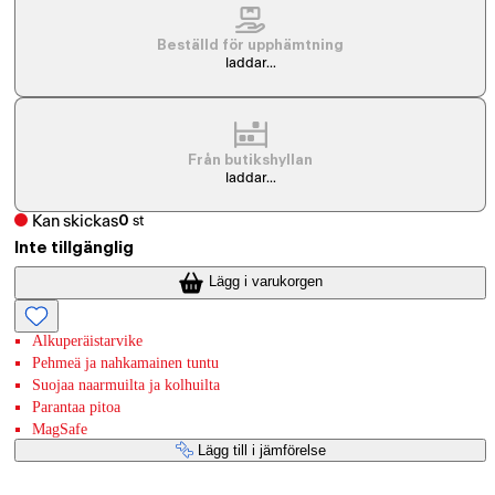
Beställd för upphämtning
laddar...
Från butikshyllan
laddar...
Kan skickas
0
st
Inte tillgänglig
Lägg i varukorgen
Alkuperäistarvike
Pehmeä ja nahkamainen tuntu
Suojaa naarmuilta ja kolhuilta
Parantaa pitoa
MagSafe
Lägg till i jämförelse