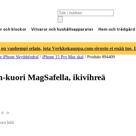
or och klockor
Vitvaror och hushållsapparater
Hem och trädgård
 on vanhempi selain, jota Verkkokauppa.com-sivusto ei enää tue. Lu
e iPhone Skyddsfodral
/
iPhone 15 Pro Max skal
/
Produkt 894409
kuori MagSafella, ikivihreä
a produktbild 2
Visa produktbild 3
Visa produktbild 4
roduktbild 1
tora bild