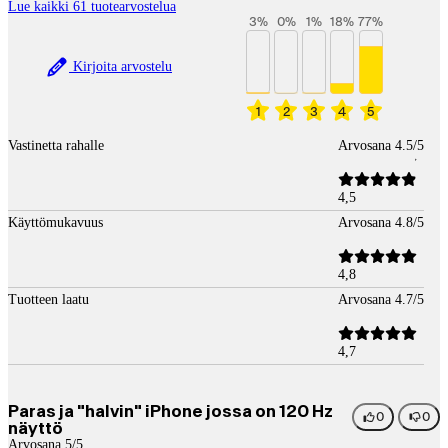
Lue kaikki 61 tuotearvostelua
3
%
0
%
1
%
18
%
77
%
Kirjoita arvostelu
1
2
3
4
5
Vastinetta rahalle
Arvosana 4.5/5
4,5
Käyttömukavuus
Arvosana 4.8/5
4,8
Tuotteen laatu
Arvosana 4.7/5
4,7
Paras ja "halvin" iPhone jossa on 120 Hz
0
0
näyttö
Arvosana 5/5