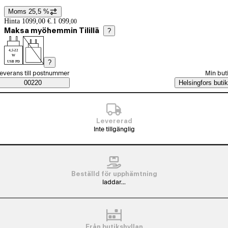
Moms 25,5 %
Prisinformation
Hinta 1099,00 €.
1 099
,
00
Maksa myöhemmin Tilillä
?
4,5-22
W
?
USB PD
älj beställningssätt
everans till postnummer
Min but
Saatavuustiedot
00220
Helsingfors butik
Levererad
Inte tillgänglig
Beställd för upphämtning
laddar...
Från butikshyllan