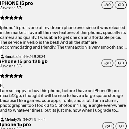
IPHONE 15 pro
0
0
Arvosana 5/5
Iphone 15 pro is one of my dream phone ever since it was released
in the market. I love all the new features of this phone., specially its
camera and quality. I was able to get one on an affordable price.
The service in verko is the best! And all the staff are
accommodating and friendly. The transaction is very smooth and
fast 🥹
Sunako
25–34v
24.9.2024
iPhone 15 pro 128 gb
0
0
Arvosana 5/5
hi,
I am so happy to buy this phone, before I have an iPhone 15 pro
max 512gb, i thought it will be nice to have a large space storage
because I like games, cute apps, fonts, and a lot ,I am a clumsy
photographer too I took 3 to 5 photos in 1 single angle everywhere
and to whatever times, but its just me. now when I upgrade to
iPhone 15 pro I just buy the small 128 gb and and runs so fine and
Melody
25–34v
21.9.2024
smooth.. so smart phone, very affordable price,light to carry, cute,
Iphone 15 pro
my best friend phone 🥰
0
1