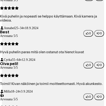
Arvosana 5/5
Kivä puhelin ja nopeasti se helppo käyttämaan. Kivä kamera ja
videoa.
Annabel
25–34v
18.9.2024
Best
0
0
Arvosana 5/5
Hyvä puhelin paras mitä olen ostanut ota hienot kuvat
Cyrka
55–64v
12.9.2024
Oiva peli!
0
0
Arvosana 5/5
Toimii! Kivan näköinen ja toimii moitteettomasti. Hyvä akunkesto.
Milla
18–24v
3.9.2024
👍
0
0
Arvosana 5/5