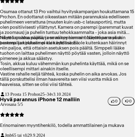
Osumaa ottanut 13 Pro vaihtui hyvityskampanjan houkuttamana 15
Pro:hon. En odottanut oikeastaan mitään parannuksia edelliseen
puhelimeen verrattuna (muuten kuin usb-c latausportin), mutta
olen positiivisesti yllättynyt. Kamera on parempi (paremmat kuvat
ja zoomaus) ja puhelin tuntuu tehokkaammalta - joka asia mitä
tekee tapahtuu napsun verran nopeammin. Näyttö on myöskin
Näyttö on aina päällä, ja se näkyy hieman huonompana akun
parempi ja kirkkaampi kuin edellisessä.
kestona kun puhelin ei ole käytössä. Ei ole kuitenkaan häirinnyt
niin paljoa, että ottaisin asetuksen pois päältä. Simppeli lääke
tuohon on laittaa puhelimen näyttö pöytää vasten, jolloin näyttö
pimenee ja akkua säästyy.
Tosin, akkua kuluu vähemmän kun puhelinta käyttää, mikä on se
oleellisempi mittari ainakin itselle.
Vastine rahalle neljä tähteä, koska puhelin on aika arvokas. Jos
tällä porskuttelisi ilman haavereita sen viisi vuotta mikä on
haaveissa, sitten se olisi viisi tähteä.
13 Prosta 15 Prohon
25–34v
3.10.2024
Hyvä parannus iPhone 12 malliin
0
0
Arvosana 5/5
Erinomainen myyntihenkilö, todella ammattilainen ja mukava
Jmb
65 tai yli
29.9.2024