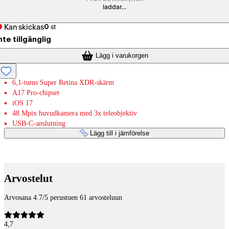
laddar...
Kan skickas
0
st
nte tillgänglig
Lägg i varukorgen
6,1-tums Super Retina XDR-skärm
A17 Pro-chipset
iOS 17
48 Mpix huvudkamera med 3x teleobjektiv
USB-C-anslutning
Lägg till i jämförelse
Betaltjänster
Arvostelut
Arvosana 4.7/5 perustuen 61 arvosteluun
4,7