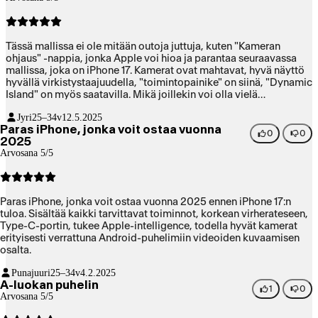
Tässä mallissa ei ole mitään outoja juttuja, kuten "Kameran
ohjaus" -nappia, jonka Apple voi hioa ja parantaa seuraavassa
mallissa, joka on iPhone 17. Kamerat ovat mahtavat, hyvä näyttö
hyvällä virkistystaajuudella, "toimintopainike" on siinä, "Dynamic
Island" on myös saatavilla. Mikä joillekin voi olla vielä
tärkeämpää - Apple Intelligence on myös saatavilla (vaikka se
Jyri
25–34v
12.5.2025
onkin vielä vitsi verrattuna kilpailijoihin).
Paras iPhone, jonka voit ostaa vuonna
0
0
2025
Arvosana 5/5
Paras iPhone, jonka voit ostaa vuonna 2025 ennen iPhone 17:n
tuloa. Sisältää kaikki tarvittavat toiminnot, korkean virherateseen,
Type-C-portin, tukee Apple-intelligence, todella hyvät kamerat
erityisesti verrattuna Android-puhelimiin videoiden kuvaamisen
osalta.
Punajuuri
25–34v
4.2.2025
A-luokan puhelin
1
0
Arvosana 5/5