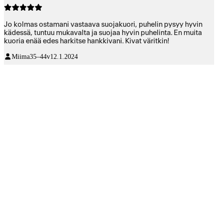
Jo kolmas ostamani vastaava suojakuori, puhelin pysyy hyvin
kädessä, tuntuu mukavalta ja suojaa hyvin puhelinta. En muita
kuoria enää edes harkitse hankkivani. Kivat väritkin!
Miima
35–44v
12.1.2024