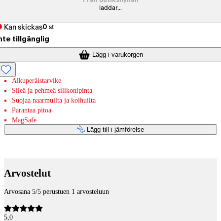
Från butikshyllan
laddar...
Kan skickas
0
st
nte tillgänglig
Lägg i varukorgen
Alkuperäistarvike
Sileä ja pehmeä silikonipinta
Suojaa naarmuilta ja kolhuilta
Parantaa pitoa
MagSafe
Lägg till i jämförelse
Betaltjänster
Arvostelut
Arvosana 5/5 perustuen 1 arvosteluun
5,0