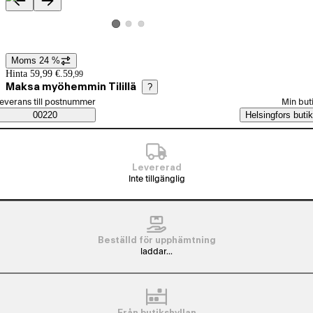
Produktbilder och videor
Visa produktbild 2
Visa produktbild 3
Visa produktbild 1
Moms 24 %
Prisinformation
Hinta 59,99 €.
59
,
99
Maksa myöhemmin Tilillä
?
älj beställningssätt
everans till postnummer
Min but
Saatavuustiedot
00220
Helsingfors butik
Levererad
Inte tillgänglig
Beställd för upphämtning
laddar...