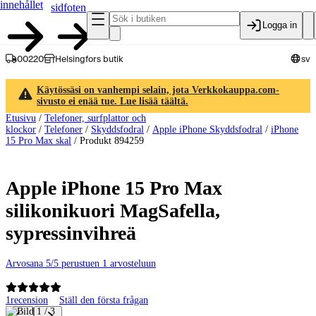
innehållet
sidfoten
Logga in
00220
Helsingfors butik
sv
Käytössäsi on vanhempi selain, jota Verkkokauppa.com-
sivusto ei enää tue. Lue lisää täältä.
Etusivu
/
Telefoner, surfplattor och
klockor
/
Telefoner
/
Skyddsfodral
/
Apple iPhone Skyddsfodral
/
iPhone
15 Pro Max skal
/
Produkt 894259
Apple iPhone 15 Pro Max
silikonikuori MagSafella,
sypressinvihreä
Arvosana 5/5 perustuen 1 arvosteluun
1
recension
Ställ den första frågan