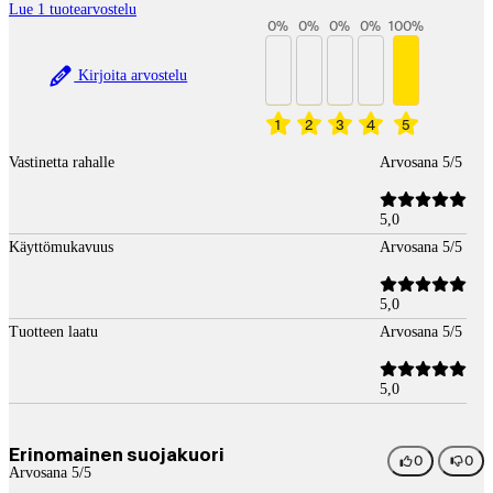
Lue 1 tuotearvostelu
0
%
0
%
0
%
0
%
100
%
Kirjoita arvostelu
1
2
3
4
5
Vastinetta rahalle
Arvosana 5/5
5,0
Käyttömukavuus
Arvosana 5/5
5,0
Tuotteen laatu
Arvosana 5/5
5,0
Erinomainen suojakuori
0
0
Arvosana 5/5