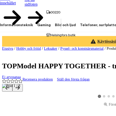
innehållet
sidfoten
00220
Informationsteknik
Gaming
Bild och ljud
Telefoner, surfplatt
Helsingfors butik
Käytössäsi
Etusivu
/
Hobby och fritid
/
Leksaker
/
Pyssel- och konstnärsmaterial
/
Produ
TOPModel HAPPY TOGETHER - tri
Ei arvosanaa
Recensera produkten
Ställ den första frågan
Produktbilder och videor
Visa produktbi
Visa pro
Vis
Visa produktbi
Förs