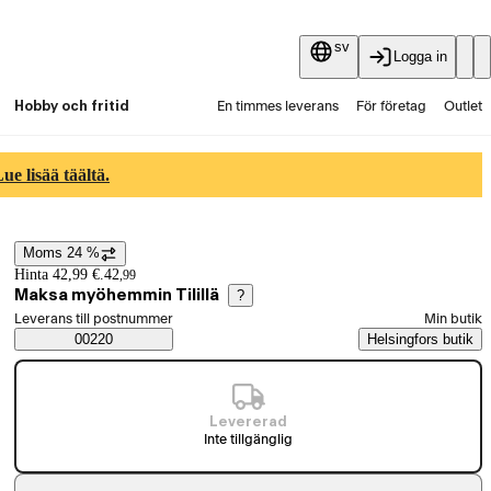
sv
Logga in
Hobby och fritid
En timmes leverans
För företag
Outlet
Fyndpartier
Guider och artiklar
Vaihtokauppa
e lisää täältä.
Tjänster
Aktuellt
Moms 24 %
Prisinformation
Hinta 42,99 €.
42
,
99
Maksa myöhemmin Tilillä
?
Välj beställningssätt
Leverans till postnummer
Min butik
Saatavuustiedot
00220
Helsingfors butik
Levererad
Inte tillgänglig