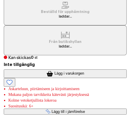
Beställd för upphämtning
laddar...
Från butikshyllan
laddar...
Kan skickas
0
st
Inte tillgänglig
Lägg i varukorgen
Askarteluun, piirtämiseen ja kirjoittamiseen
Mukana paljon tarvikkeita kätevästi järjestyksessä
Kolme vetoketjullista lokeroa
Suositusikä: 6+
Lägg till i jämförelse