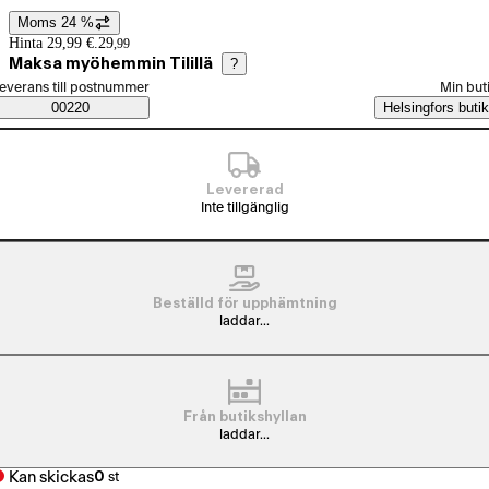
Moms 24 %
Prisinformation
Hinta 29,99 €.
29
,
99
Maksa myöhemmin Tilillä
?
älj beställningssätt
everans till postnummer
Min but
Saatavuustiedot
00220
Helsingfors butik
Levererad
Inte tillgänglig
Beställd för upphämtning
laddar...
Från butikshyllan
laddar...
Kan skickas
0
st