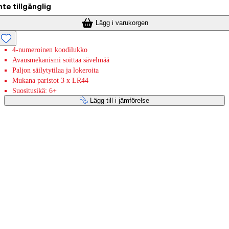
nte tillgänglig
Lägg i varukorgen
4-numeroinen koodilukko
Avausmekanismi soittaa sävelmää
Paljon säilytytilaa ja lokeroita
Mukana paristot 3 x LR44
Suositusikä: 6+
Lägg till i jämförelse
Betaltjänster