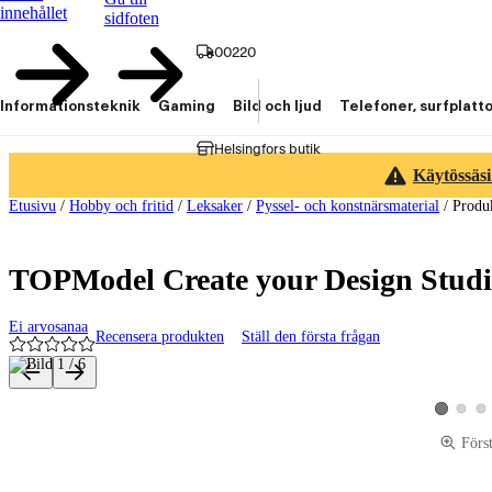
innehållet
sidfoten
00220
Informationsteknik
Gaming
Bild och ljud
Telefoner, surfplatt
Helsingfors butik
Käytössäsi
Etusivu
/
Hobby och fritid
/
Leksaker
/
Pyssel- och konstnärsmaterial
/
Produ
TOPModel Create your Design Stud
Ei arvosanaa
Recensera produkten
Ställ den första frågan
Produktbilder och videor
Visa pro
Vis
Visa produ
Förs