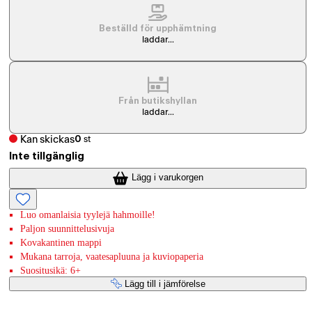
Beställd för upphämtning
laddar...
Från butikshyllan
laddar...
Kan skickas
0
st
Inte tillgänglig
Lägg i varukorgen
Luo omanlaisia tyylejä hahmoille!
Paljon suunnittelusivuja
Kovakantinen mappi
Mukana tarroja, vaatesapluuna ja kuviopaperia
Suositusikä: 6+
Lägg till i jämförelse