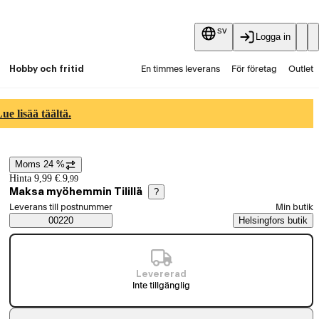
sv
Logga in
Hobby och fritid
En timmes leverans
För företag
Outlet
Fyndpartier
Guider och artiklar
Vaihtokauppa
e lisää täältä.
Tjänster
Aktuellt
Moms 24 %
Prisinformation
Hinta 9,99 €.
9
,
99
Maksa myöhemmin Tilillä
?
Välj beställningssätt
Leverans till postnummer
Min butik
Saatavuustiedot
00220
Helsingfors butik
Levererad
Inte tillgänglig