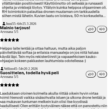
yllättämään positiivisesti! Käyttöönotto oli selkeää ja runsaasti
ohjeita ja vinkkejä löytyy. Yllätyin kuinka helppoa ohjaaminen oli.
RH toimintokin palauttaa dronen muutaman cm tarkkuudella
siihen mistä lähetin. Kuvien laatu on loistava, 50 m korkeudelta
näkyy vielä erinomaisesti yksityiskohtia. Monipuolisuudessaan
Jussi
55–64v
25.3.2026
kuvaamisen apuvälineiden oppiminen kestää, mutta näihinkin on
Mainio tarjous!
runsaasti apuja löydettävissä.
0
0
Arvosana 5/5
Helppo laite lentää ja ottaa haltuun, mutta aika paljon
päivitettävää softaa ja erilaisia manuaaleja on jos niitä haluaa
käydä läpi. Tein myös rekisteröinnit ja vapaaehtoisen kauko-
ohjaajan kokeen pakkasten lauhtumista odotellessa :)
Vellioo
45–54v
20.2.2026
Suosittelen, todella hyvä peli
0
0
Arvosana 5/5
Laadukkaan oloinen kolmella akulla riittää oikein hyvin virtaa
toimii hienosti vaikka sisäsohvalla istuen ja ulkona drone lentää ja
saa mukavan tuntuman melkein kuin olisi itse kyydissä
laadullisesti Olen erittäin tyytyväinen näkee että on panostettu niin