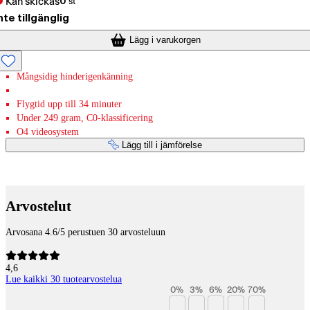
Kan skickas
0
st
nte tillgänglig
Lägg i varukorgen
Mångsidig hinderigenkänning
Flygtid upp till 34 minuter
Under 249 gram, C0-klassificering
O4 videosystem
Lägg till i jämförelse
Betaltjänster
Arvostelut
Arvosana 4.6/5 perustuen 30 arvosteluun
4,6
Lue kaikki 30 tuotearvostelua
0
%
3
%
6
%
20
%
70
%