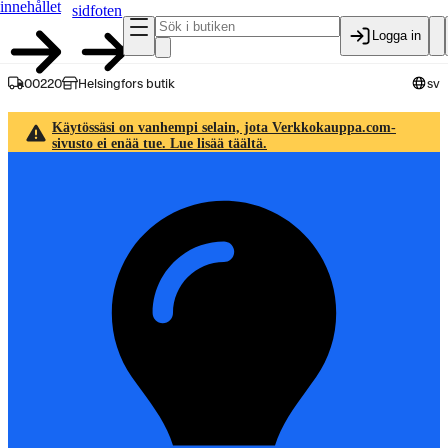
innehållet
sidfoten
Logga in
00220
Helsingfors butik
sv
Käytössäsi on vanhempi selain, jota Verkkokauppa.com-
sivusto ei enää tue. Lue lisää täältä.