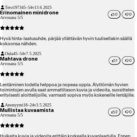
Tero1973
45–54v
13.6.2025
Erinomainen minidrone
0
0
Arvosana 5/5
Hyvä hinta-laatusuhde, pärjää yllättävän hyvin tuulisellakin säällä
kokoonsa nähden.
Oula
45–54v
7.5.2025
Mahtava drone
1
0
Arvosana 5/5
Lentäminen todella helppoa ja nopeaa oppia. Älyttömän hyvien
toimintojen avulla saat ammattitason kuvia ja videoita, suosittelen
erityisesti aloittelijoille, varmasti sopiva myös kokeneille lentäjille.
Anonyymi
18–24v
3.5.2025
Mullistaa kuvaamista
2
0
Arvosana 5/5
Huikeita kuvia ja videoita erittäin korkealla kuvanlaadulla. Ennen