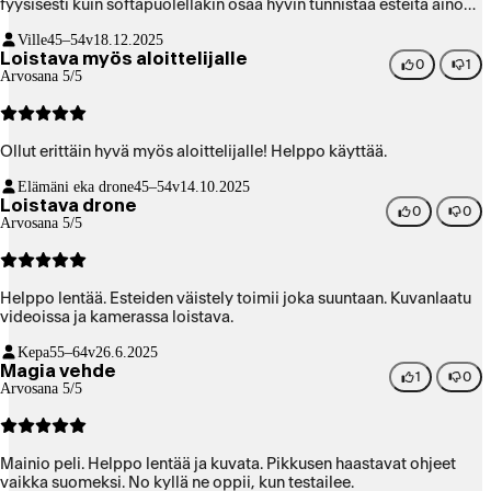
fyysisesti kuin softapuolellakin osaa hyvin tunnistaa esteitä ainoa
tavallaan ongelma esteiden tunnistamisessa josta olikin minulla
Ville
45–54v
18.12.2025
tietoa etukäteen jo ostovaiheessa että kaikkia puiden ohuita oksia
Loistava myös aloittelijalle
ei pysty tunnistamaan Ja se on oikein ymmärrettävää mutta
0
1
Arvosana 5/5
hienosti osaa seurata kohdetta osaa kiertää määrättyä kehää itseni
ympäri ja fokuskameralla pysyy koko ajan kohteessa Uskoisin että
kesällä saa mahtavia kuvia vesijetillä ja talvella nyt
moottorikelkalla En oikein mitään huonoa sanottavaa ole keksinyt
Ollut erittäin hyvä myös aloittelijalle! Helppo käyttää.
ja osaa palata kotiin jos lentää liian kauaksi niin että signaali
katoaisi Suosittelen ehdottomasti Itse olen aloittelija niin ei
Elämäni eka drone
45–54v
14.10.2025
todellakaan mitään ongelmaa Ole ollut
Loistava drone
0
0
Arvosana 5/5
Helppo lentää. Esteiden väistely toimii joka suuntaan. Kuvanlaatu
videoissa ja kamerassa loistava.
Kepa
55–64v
26.6.2025
Magia vehde
1
0
Arvosana 5/5
Mainio peli. Helppo lentää ja kuvata. Pikkusen haastavat ohjeet
vaikka suomeksi. No kyllä ne oppii, kun testailee.