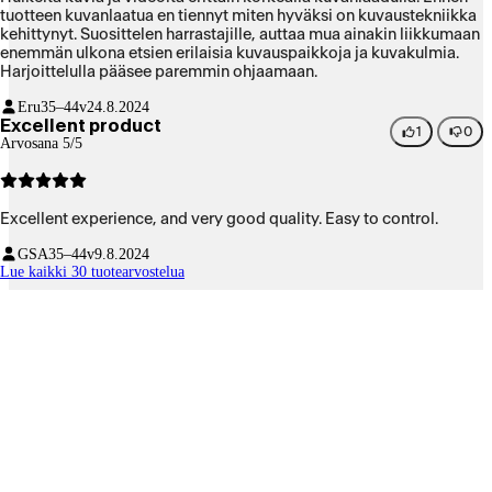
tuotteen kuvanlaatua en tiennyt miten hyväksi on kuvaustekniikka
kehittynyt. Suosittelen harrastajille, auttaa mua ainakin liikkumaan
enemmän ulkona etsien erilaisia kuvauspaikkoja ja kuvakulmia.
Harjoittelulla pääsee paremmin ohjaamaan.
Eru
35–44v
24.8.2024
Excellent product
1
0
Arvosana 5/5
Excellent experience, and very good quality. Easy to control.
GSA
35–44v
9.8.2024
Lue kaikki 30 tuotearvostelua