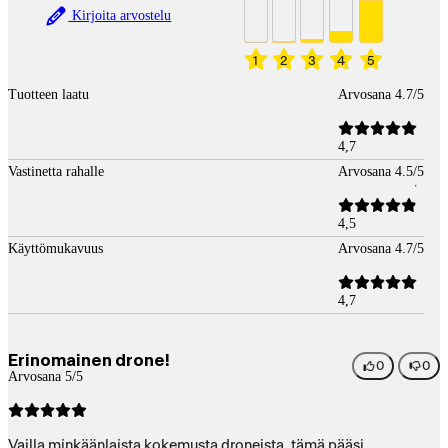
Kirjoita arvostelu
1
2
3
4
5
Tuotteen laatu
Arvosana 4.7/5
4,7
Vastinetta rahalle
Arvosana 4.5/5
4,5
Käyttömukavuus
Arvosana 4.7/5
4,7
Erinomainen drone!
0
0
Arvosana 5/5
Vailla minkäänlaista kokemusta droneista, tämä pääsi