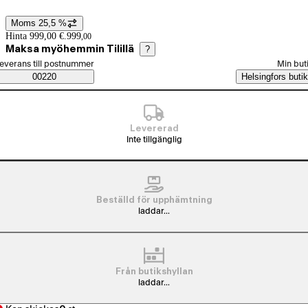
Moms 25,5 %
Prisinformation
Hinta 999,00 €.
999
,
00
Maksa myöhemmin Tilillä
?
älj beställningssätt
everans till postnummer
Min but
Saatavuustiedot
00220
Helsingfors butik
Levererad
Inte tillgänglig
Beställd för upphämtning
laddar...
Från butikshyllan
laddar...