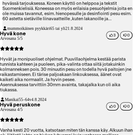
hyvässä tarjouksessa. Koneen käyttö on helppoa ja tekstit
Suomenkielisiä. Koneessa on myös erilaisia pesuohjelmia joita en
ole muissa tavannut, esim. hienopesulle ja desinfiointi pesu esim.
60 astetta sietäville liinavaatteille ,kuten lakanoille ja
pyyheliinoille. Kone osaa myös itse säätää pesuajan pyykin
mummoikäinen pyykkäri
65 tai yli
21.8.2024
painon mukaan. Suosittelen.
Hyvä kone
3
0
Arvosana 5/5
Hyvät ja monipuoliset ohjelmat. Puuvillaohjelma kestää parista
tunnista kahteen ja puoleen, pika-valinta ottaa siitä jotakuinkin
kolmanneksen pois. 30 minuutin pesu on todella hyvä paitojen jne
raikastamiseen. Ei tärise paljoakaan linkouksessa, äänet ovat
kaiketi aika normaalit. Ja hyvin pesee.
Asennuksessa tarvittiin 30mm avainta, takajalka kun oli aika
tiukassa.
Manikai
55–64v
4.8.2024
Hyvä peruskone
0
0
Arvosana 4/5
Vanha kesti 20 vuotta, katsotaan miten tän kanssa käy. Alkuun ihan