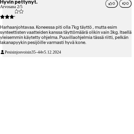
Hyvin pettynyt.
huuhtelun. Nyt ilmeisesti kone vaatii erikseen huuhtelun ja
0
0
Arvosana 2/5
tyhjennyksen. Enkä ole varma, johtuuko ongelma tästä monesta
painalluksesta vai onko jokin ongelma johdossa. Eli kone ei vielä
viikon käytön jälkeen ole niin selkeä, että osaisin sitä käyttää.
Harhaanjohtavaa. Koneessa piti olla 7kg täyttö , mutta esim
synteettisten vaatteiden kanssa täyttömäärä olikin vain 3kg. Itsellä
yleisemmin käytetty ohjelma. Puuvillaohjelmia tässä riitti, pelkän
lakanapyykin pesijöille varmasti hyvä kone.
Pesisinjosvoisin
35–44v
5.12.2024