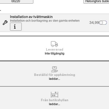
Saatavuustiedot
00220
Helsingfors butik
…
Installation av tvättmaskin
Installation och borttagning av den gamla enheten
Palvelun hin
34,99
Levererad
Inte tillgänglig
Beställd för upphämtning
laddar...
Från butikshyllan
laddar...