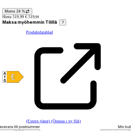
Moms 24 %
Prisinformation
Hinta 519,99 €.
519
,
99
Maksa myöhemmin Tilillä
?
Produktdatablad
(Extern tjänst) (Öppnas i ny flik)
älj beställningssätt
everans till postnummer
Min but