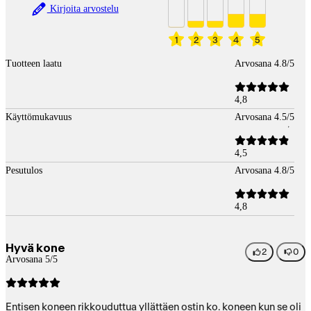
Kirjoita arvostelu
1
2
3
4
5
Tuotteen laatu
Arvosana 4.8/5
4,8
Käyttömukavuus
Arvosana 4.5/5
4,5
Pesutulos
Arvosana 4.8/5
4,8
Hyvä kone
2
0
Arvosana 5/5
Entisen koneen rikkouduttua yllättäen ostin ko. koneen kun se oli