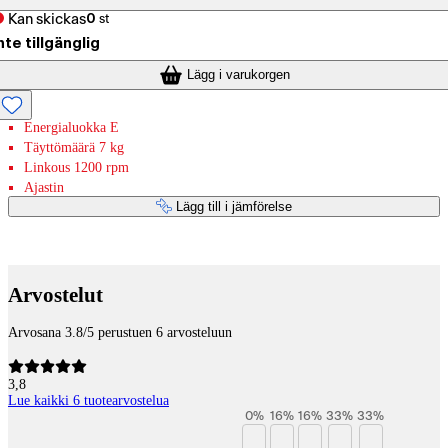
Kan skickas
0
st
nte tillgänglig
Lägg i varukorgen
Energialuokka E
Täyttömäärä 7 kg
Linkous 1200 rpm
Ajastin
Lägg till i jämförelse
Betaltjänster
Arvostelut
Arvosana 3.8/5 perustuen 6 arvosteluun
3,8
Lue kaikki 6 tuotearvostelua
0
%
16
%
16
%
33
%
33
%