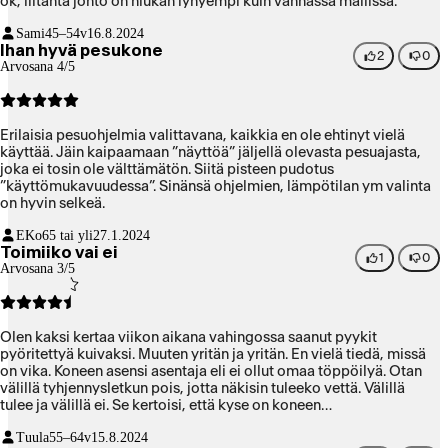
ok, liitäntä johto on hiukan lyhyempi kuin vanhassa mallissa.
Sami
45–54v
16.8.2024
Ihan hyvä pesukone
2
0
Arvosana 4/5
Erilaisia pesuohjelmia valittavana, kaikkia en ole ehtinyt vielä
käyttää. Jäin kaipaamaan ”näyttöä” jäljellä olevasta pesuajasta,
joka ei tosin ole välttämätön. Siitä pisteen pudotus
”käyttömukavuudessa”. Sinänsä ohjelmien, lämpötilan ym valinta
on hyvin selkeä.
EKo
65 tai yli
27.1.2024
Toimiiko vai ei
1
0
Arvosana 3/5
Olen kaksi kertaa viikon aikana vahingossa saanut pyykit
pyöritettyä kuivaksi. Muuten yritän ja yritän. En vielä tiedä, missä
on vika. Koneen asensi asentaja eli ei ollut omaa töppöilyä. Otan
välillä tyhjennysletkun pois, jotta näkisin tuleeko vettä. Välillä
tulee ja välillä ei. Se kertoisi, että kyse on koneen
tyhjennysongelmasta. Jos ohjelma toimisi perinteisesti eli kun
Tuula
55–64v
15.8.2024
laitan yhden ohjelman pyörimään, se käy läpi linkouksen ja