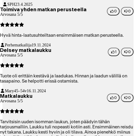
SPH
23.4.2025
Toimiva yhden matkan perusteella
0
0
Arvosana 5/5
Hyvä hinta-laatusuhteiltaan ensimmäisen matkan perusteella.
Perhematkailija
19.11.2024
Delsey matkalaukku
1
0
Arvosana 5/5
Tuote oli erittäin kestävä ja laadukas. Hinnan ja laadun välillä on
tasapaino. Se helpotti erissä ostamista.
Mary
45–54v
16.11.2024
Matkalaukku
0
0
Arvosana 5/5
Tarvitsisin uuden isomman laukun, joten päädyin tähän
tarjousmalliin. Laukku tuli nopeasti kotiin asti. Ensimmäinen reisdu
nyt takana. Laukku kesti hyvin ja oli tilava. Ainoa pienehkö miinus