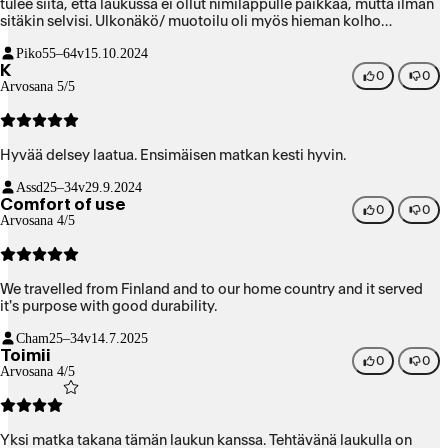
tulee siitä, että laukussa ei ollut nimilappulle paikkaa, mutta ilman
sitäkin selvisi. Ulkonäkö/ muotoilu oli myös hieman kolho
makuuni.
Piko
55–64v
15.10.2024
K
0
0
Arvosana 5/5
Hyvää delsey laatua. Ensimäisen matkan kesti hyvin.
Assd
25–34v
29.9.2024
Comfort of use
0
0
Arvosana 4/5
We travelled from Finland and to our home country and it served
it's purpose with good durability.
Cham
25–34v
14.7.2025
Toimii
0
0
Arvosana 4/5
Yksi matka takana tämän laukun kanssa. Tehtävänä laukulla on