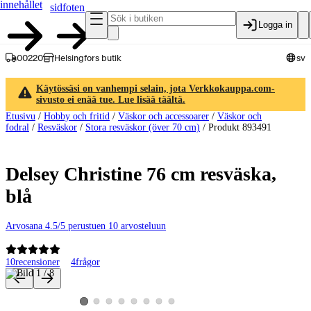
innehållet
sidfoten
Logga in
00220
Helsingfors butik
sv
Käytössäsi on vanhempi selain, jota Verkkokauppa.com-
sivusto ei enää tue. Lue lisää täältä.
Etusivu
/
Hobby och fritid
/
Väskor och accessoarer
/
Väskor och
fodral
/
Resväskor
/
Stora resväskor (över 70 cm)
/
Produkt 893491
Delsey Christine 76 cm resväska,
blå
Arvosana 4.5/5 perustuen 10 arvosteluun
10
recensioner
4
frågor
Produktbilder och videor
Visa produktbild 2
Visa produktbild 3
Visa produktbild 4
Visa produktbild 5
Visa produktbild 6
Visa produktbild 7
Visa produktbild 8
Visa produktbild 1