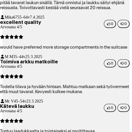
pitää tavarat laukun sisällä. Tämä onnistui ja laukku säilyi ehjänä
reissusta. Toivottavasti kestää vielä seuraavat 20 reissua.
Mika67
55–64v
7.4.2025
excellent quality
0
0
Arvosana 4/5
would have preferred more storage compartments in the suitcase
M M
35–44v
25.3.2025
Toimiva arkku matkoille
0
0
Arvosana 4/5
Todella tilava ja hyvään hintaan. Mahtuu matkaan sekä työvermeet
että muut tavarat. Kevyesti kulkee mukana.
Mr V
45–54v
23.3.2025
Kätevä laukku
0
0
Arvosana 4/5
Tuntuu laadukkaalta ja toistaiseksi ei moitittavaa.