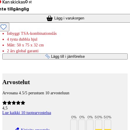
Kan skickas
0
st
nte tillgänglig
Lägg i varukorgen
Inbyggt TSA-kombinationslås
4 tysta dubbla hjul
Mått: 50 x 75 x 32 cm
2 års global garanti
Lägg till i jämförelse
Betaltjänster
Arvostelut
Arvosana 4.5/5 perustuen 10 arvosteluun
4,5
Lue kaikki 10 tuotearvostelua
0
%
0
%
0
%
50
%
50
%