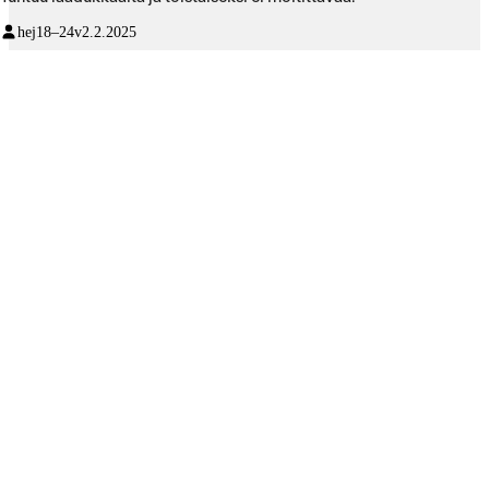
hej
18–24v
2.2.2025