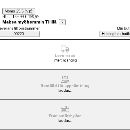
Moms 25,5 %
Prisinformation
Hinta 159,99 €.
159
,
99
Maksa myöhemmin Tilillä
?
älj beställningssätt
everans till postnummer
Min but
Saatavuustiedot
00220
Helsingfors butik
Levererad
Inte tillgänglig
Beställd för upphämtning
laddar...
Från butikshyllan
laddar...