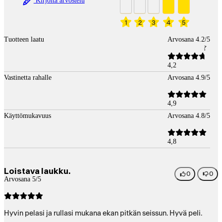
Kirjoita arvostelu
1
2
3
4
5
Tuotteen laatu
Arvosana 4.2/5
4,2
Vastinetta rahalle
Arvosana 4.9/5
4,9
Käyttömukavuus
Arvosana 4.8/5
4,8
Loistava laukku.
0
0
Arvosana 5/5
Hyvin pelasi ja rullasi mukana ekan pitkän seissun. Hyvä peli.