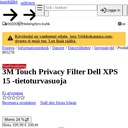
innehållet
sidfoten
Logga in
00220
Helsingfors butik
sv
Käytössäsi on vanhempi selain, jota Verkkokauppa.com-
sivusto ei enää tue. Lue lisää täältä.
Etusivu
/
Informationsteknik
/
Datorer
/
Datortillbehör
/
Insynsskydd
/
Produ
893278
Slutförsäljning
3M Touch Privacy Filter Dell XPS
15 -tietoturvasuoja
Ei arvosanaa
Recensera produkten
Ställ den första frågan
Produktbilder och videor
Moms 24 %
Prisinformation
Hinta 109,99 €.
109
,
99