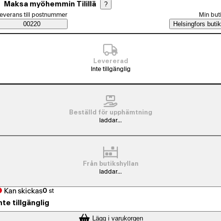
Maksa myöhemmin Tilillä
?
älj beställningssätt
everans till postnummer
Min but
Saatavuustiedot
00220
Helsingfors butik
Levererad
Inte tillgänglig
Beställd för upphämtning
laddar...
Från butikshyllan
laddar...
Kan skickas
0
st
nte tillgänglig
Lägg i varukorgen