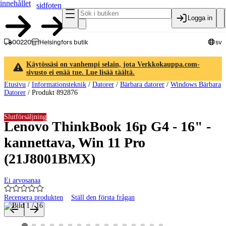
innehållet
sidfoten
Logga in
00220
Helsingfors butik
sv
Käytössäsi on vanhempi selain, jota Verkkokauppa.com-
sivusto ei enää tue. Lue lisää täältä.
Etusivu
/
Informationsteknik
/
Datorer
/
Bärbara datorer
/
Windows Bärbara
Datorer
/
Produkt 892876
Slutförsäljning
Lenovo ThinkBook 16p G4 - 16" -
kannettava, Win 11 Pro
(21J8001BMX)
Ei arvosanaa
Recensera produkten
Ställ den första frågan
Produktbilder och videor