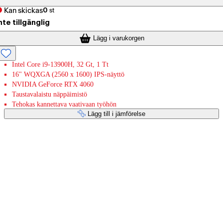
Kan skickas
0
st
nte tillgänglig
Lägg i varukorgen
Intel Core i9-13900H, 32 Gt, 1 Tt
16" WQXGA (2560 x 1600) IPS-näyttö
NVIDIA GeForce RTX 4060
Taustavalaistu näppäimistö
Tehokas kannettava vaativaan työhön
Lägg till i jämförelse
Betaltjänster