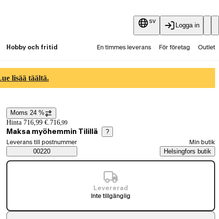
sv
Logga in
Hobby och fritid
En timmes leverans
För företag
Outlet
Fyndpartier
Guider och artiklar
Vaihtokauppa
e lisää täältä.
Tjänster
Aktuellt
Moms 24 %
Prisinformation
Hinta 716,99 €.
716
,
99
Maksa myöhemmin Tilillä
?
Välj beställningssätt
Leverans till postnummer
Min butik
Saatavuustiedot
00220
Helsingfors butik
Levererad
Inte tillgänglig