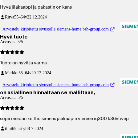
Hyvä jääkaappi ja pakastin on kans
Ritva
55–64v
22.12.2024
Arvostelu kirjoitettu sivustolla siemens-home.bsh-group.com
Hyvä tuote
Arvosana 5/5
Tuote on hyvä ja varma
Markku
55–64v
20.12.2024
Arvostelu kirjoitettu sivustolla siemens-home.bsh-group.com
on asiallinen hinnaltaan se malliltaan,
Arvosana 5/5
sopii meidän keittiö simens jääkaapin viereen iq300 k36vfwep
timi
65 tai yli
8.7.2024