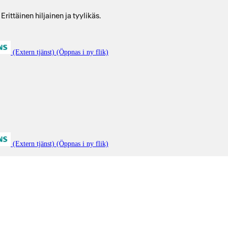
ittäinen hiljainen ja tyylikäs.
(Extern tjänst) (Öppnas i ny flik)
(Extern tjänst) (Öppnas i ny flik)