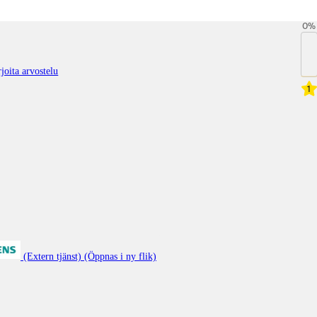
0
%
joita arvostelu
1
(Extern tjänst) (Öppnas i ny flik)