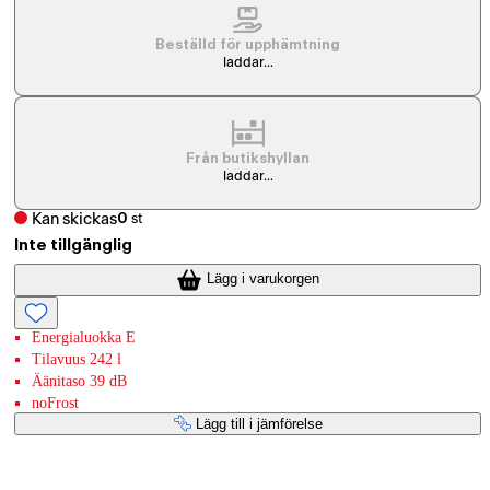
Beställd för upphämtning
laddar...
Från butikshyllan
laddar...
Kan skickas
0
st
Inte tillgänglig
Lägg i varukorgen
Energialuokka E
Tilavuus 242 l
Äänitaso 39 dB
noFrost
Lägg till i jämförelse