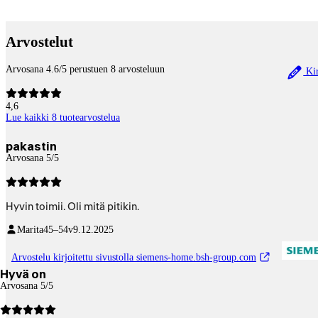
Betaltjänster
Arvostelut
Arvosana 4.6/5 perustuen 8 arvosteluun
Kir
4,6
Lue kaikki 8 tuotearvostelua
pakastin
Arvosana 5/5
Hyvin toimii. Oli mitä pitikin.
Marita
45–54v
9.12.2025
Arvostelu kirjoitettu sivustolla siemens-home.bsh-group.com
Hyvä on
Arvosana 5/5