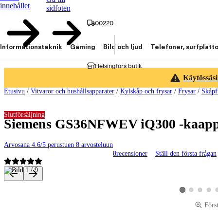
innehållet
sidfoten
00220
Informationsteknik
Gaming
Bild och ljud
Telefoner, surfplatt
Helsingfors butik
Käytössäsi
Etusivu
/
Vitvaror och hushållsapparater
/
Kylskåp och frysar
/
Frysar
/
Skåpf
Slutförsäljning
Siemens GS36NFWEV iQ300 -kaappi
Arvosana 4.6/5 perustuen 8 arvosteluun
8
recensioner
Ställ den första frågan
Produktbilder och videor
Visa produktbild 
Visa produk
Visa p
Visa produktbild
Förs