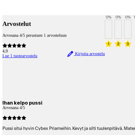
Betaltjänster
0
%
0
%
0
%
Arvostelut
Arvosana 4/5 perustuen 1 arvosteluun
1
2
3
4,0
Kirjoita arvostelu
Lue 1 tuotearvostelu
Ihan kelpo pussi
Arvosana 4/5
Pussi situi hyvin Cybex Priameihin. Kevyt ja silti tuulenpitävä. Mate