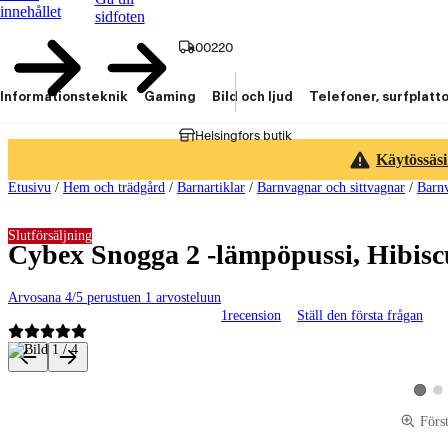
innehållet
sidfoten
00220
Informationsteknik
Gaming
Bild och ljud
Telefoner, surfplatt
Helsingfors butik
Käytössäsi
Etusivu
/
Hem och trädgård
/
Barnartiklar
/
Barnvagnar och sittvagnar
/
Barnv
Slutförsäljning
Cybex Snogga 2 -lämpöpussi, Hibis
Arvosana 4/5 perustuen 1 arvosteluun
1
recension
Ställ den första frågan
Produktbilder och videor
Vis
Visa p
Förs