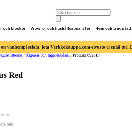
or och klockor
Vitvaror och hushållsapparater
Hem och trädgård
 on vanhempi selain, jota Verkkokauppa.com-sivusto ei enää tue. Lu
agnstillbehör
/
Åkpåsar och liggdelspåsar
/
Produkt 892618
cus Red
a produktbild 2
Visa produktbild 3
Visa produktbild 4
roduktbild 1
tora bild