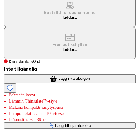
Beställd för upphämtning
laddar...
Från butikshyllan
laddar...
Kan skickas
0
st
Inte tillgänglig
Lägg i varukorgen
Pehmeän kevyt
Lämmin Thinsulate™-täyte
Mukana kompakti säilytyspussi
Lämpöluokitus aina -10 asteeseen
Ikäsuositus: 6 - 36 kk
Lägg till i jämförelse