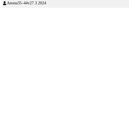
Anona
35–44v
27.3.2024