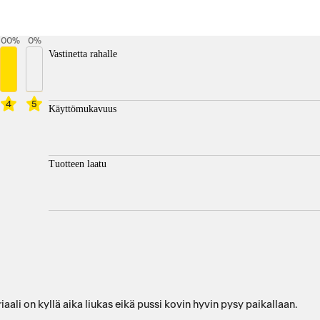
100
%
0
%
Vastinetta rahalle
4
5
Käyttömukavuus
Tuotteen laatu
riaali on kyllä aika liukas eikä pussi kovin hyvin pysy paikallaan.