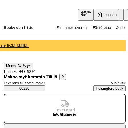
sv
Logga in
Hobby och fritid
En timmes leverans
För företag
Outlet
Fyndpartier
Guider och artiklar
Vaihtokauppa
e lisää täältä.
Tjänster
Aktuellt
Moms 24 %
Prisinformation
Hinta 92,99 €.
92
,
99
Maksa myöhemmin Tilillä
?
Välj beställningssätt
Leverans till postnummer
Min butik
Saatavuustiedot
00220
Helsingfors butik
Levererad
Inte tillgänglig