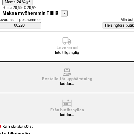
Moms 24 %
Prisinformation
Hinta 20,99 €.
20
,
99
Maksa myöhemmin Tilillä
?
älj beställningssätt
everans till postnummer
Min but
Saatavuustiedot
00220
Helsingfors butik
Levererad
Inte tillgänglig
Beställd för upphämtning
laddar...
Från butikshyllan
laddar...
Kan skickas
0
st
nte tillgänglig