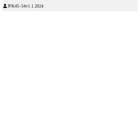
JFK
45–54v
1.1.2024