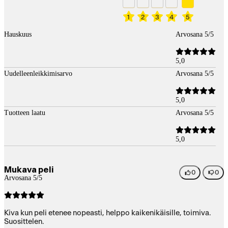
1
2
3
4
5
Hauskuus
Arvosana 5/5
5,0
Uudelleenleikkimisarvo
Arvosana 5/5
5,0
Tuotteen laatu
Arvosana 5/5
5,0
Mukava peli
0
0
Arvosana 5/5
Kiva kun peli etenee nopeasti, helppo kaikenikäisille, toimiva.
Suosittelen.