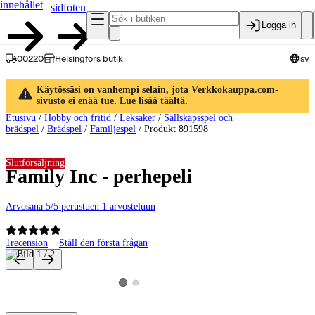
innehållet
sidfoten
Logga in
00220
Helsingfors butik
sv
Käytössäsi on vanhempi selain, jota Verkkokauppa.com-
sivusto ei enää tue. Lue lisää täältä.
Etusivu
/
Hobby och fritid
/
Leksaker
/
Sällskapsspel och
brädspel
/
Brädspel
/
Familjespel
/
Produkt 891598
Slutförsäljning
Family Inc - perhepeli
Arvosana 5/5 perustuen 1 arvosteluun
1
recension
Ställ den första frågan
Produktbilder och videor
Visa produktbild 2
Visa produktbild 1