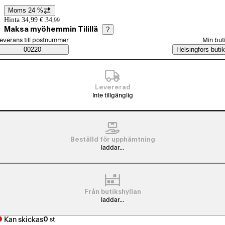
Moms 24 %
Prisinformation
Hinta 34,99 €.
34
,
99
Maksa myöhemmin Tilillä
?
älj beställningssätt
everans till postnummer
Min but
Saatavuustiedot
00220
Helsingfors butik
Levererad
Inte tillgänglig
Beställd för upphämtning
laddar...
Från butikshyllan
laddar...
Kan skickas
0
st