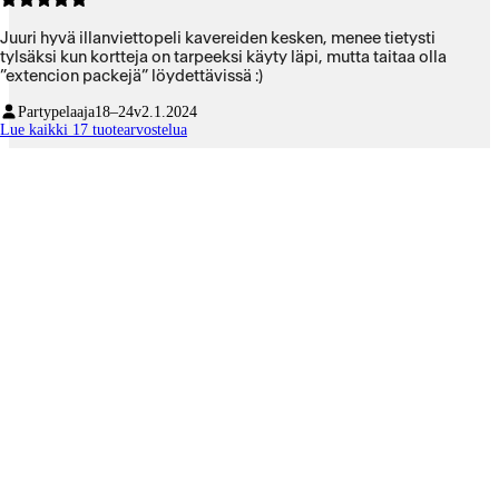
Juuri hyvä illanviettopeli kavereiden kesken, menee tietysti
tylsäksi kun kortteja on tarpeeksi käyty läpi, mutta taitaa olla
”extencion packejä” löydettävissä :)
Partypelaaja
18–24v
2.1.2024
Lue kaikki 17 tuotearvostelua