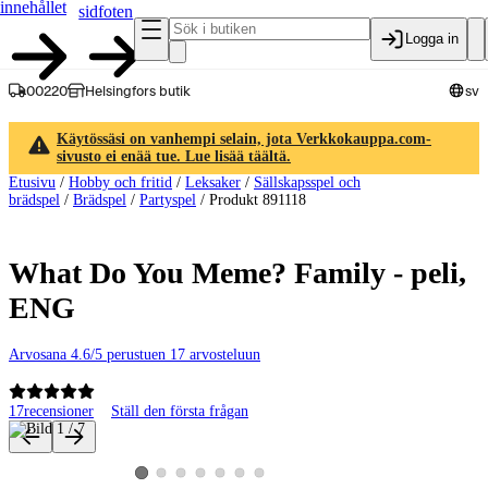
innehållet
sidfoten
Logga in
00220
Helsingfors butik
sv
Käytössäsi on vanhempi selain, jota Verkkokauppa.com-
sivusto ei enää tue. Lue lisää täältä.
Etusivu
/
Hobby och fritid
/
Leksaker
/
Sällskapsspel och
brädspel
/
Brädspel
/
Partyspel
/
Produkt 891118
What Do You Meme? Family - peli,
ENG
Arvosana 4.6/5 perustuen 17 arvosteluun
17
recensioner
Ställ den första frågan
Produktbilder och videor
Visa produktbild 2
Visa produktbild 3
Visa produktbild 4
Visa produktbild 5
Visa produktbild 6
Visa produktbild 7
Visa produktbild 1