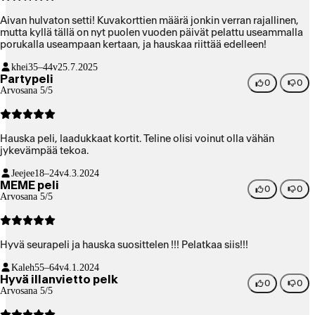
Aivan hulvaton setti! Kuvakorttien määrä jonkin verran rajallinen,
mutta kyllä tällä on nyt puolen vuoden päivät pelattu useammalla
porukalla useampaan kertaan, ja hauskaa riittää edelleen!
khei
35–44v
25.7.2025
Partypeli
0
0
Arvosana 5/5
Hauska peli, laadukkaat kortit. Teline olisi voinut olla vähän
jykevämpää tekoa.
Jeejee
18–24v
4.3.2024
MEME peli
0
0
Arvosana 5/5
Hyvä seurapeli ja hauska suosittelen !!! Pelatkaa siis!!!
Kaleh
55–64v
4.1.2024
Hyvä illanvietto pelk
0
0
Arvosana 5/5