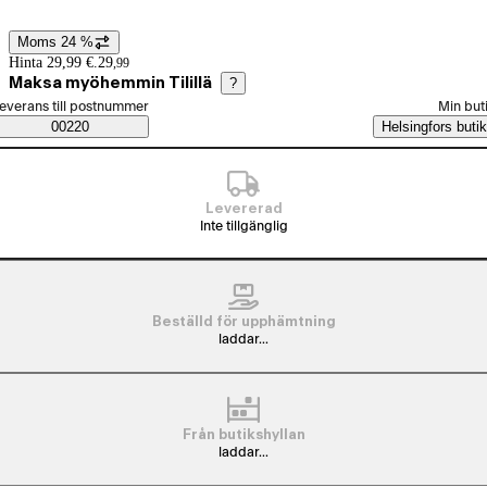
Moms 24 %
Prisinformation
Hinta 29,99 €.
29
,
99
Maksa myöhemmin Tilillä
?
älj beställningssätt
everans till postnummer
Min but
Saatavuustiedot
00220
Helsingfors butik
Levererad
Inte tillgänglig
Beställd för upphämtning
laddar...
Från butikshyllan
laddar...