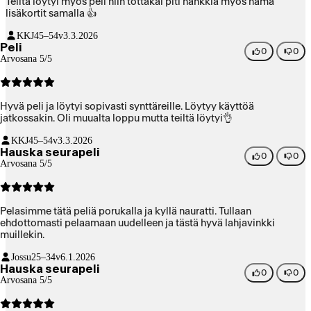
Teiltä löytyi myös peli niin tottakai piti hankkia myös nämä
lisäkortit samalla 👍
KKJ
45–54v
3.3.2026
Peli
0
0
Arvosana 5/5
Hyvä peli ja löytyi sopivasti synttäreille. Löytyy käyttöä
jatkossakin. Oli muualta loppu mutta teiltä löytyi👌
KKJ
45–54v
3.3.2026
Hauska seurapeli
0
0
Arvosana 5/5
Pelasimme tätä peliä porukalla ja kyllä nauratti. Tullaan
ehdottomasti pelaamaan uudelleen ja tästä hyvä lahjavinkki
muillekin.
Jossu
25–34v
6.1.2026
Hauska seurapeli
0
0
Arvosana 5/5