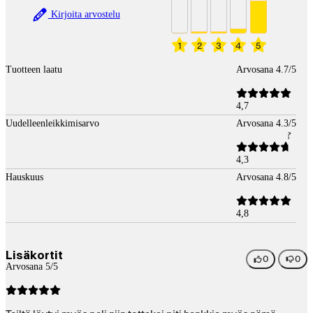
Kirjoita arvostelu
1
2
3
4
5
Tuotteen laatu
Arvosana 4.7/5
4,7
Uudelleenleikkimisarvo
Arvosana 4.3/5
4,3
Hauskuus
Arvosana 4.8/5
4,8
Lisäkortit
0
0
Arvosana 5/5