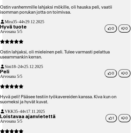
Ostin vanhemmille lahjaksi mökille, oli hauska peli, vaatii
isomman porukan jotta on toimivaa.
Mira
35–44v
29.12.2025
Hyvä tuote
0
0
Arvosana 5/5
Ostin lahjaksi, oli mieleinen peli. Tulee varmasti pelattua
useammankin kerran.
Sini
18–24v
25.12.2025
Peli
0
0
Arvosana 5/5
Hyvä peli! Pääsee testiin työkavereiden kanssa. Kiva kun on
suomeksi ja hyvät kuvat.
VKK
35–44v
17.11.2025
Loistavaa ajanvietettä
1
0
Arvosana 5/5