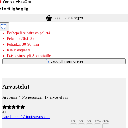
Kan skickas
0
st
nte tillgänglig
Lägg i varukorgen
Perhepeli suositusta pelistä
Pelaajamäärä: 3+
Peliaika: 30-90 min
Kieli: englanti
Ikäsuositus: yli 8-vuotiaille
Lägg till i jämförelse
Betaltjänster
Arvostelut
Arvosana 4.6/5 perustuen 17 arvosteluun
4,6
Lue kaikki 17 tuotearvostelua
0
%
5
%
5
%
11
%
76
%