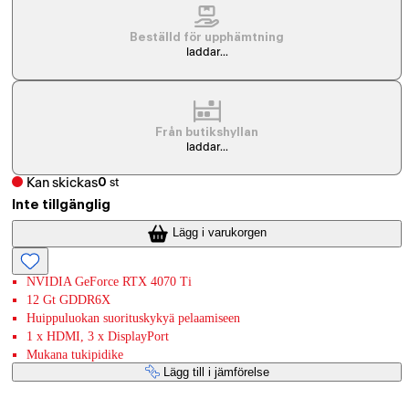
Beställd för upphämtning
laddar...
Från butikshyllan
laddar...
Kan skickas
0
st
Inte tillgänglig
Lägg i varukorgen
NVIDIA GeForce RTX 4070 Ti
12 Gt GDDR6X
Huippuluokan suorituskykyä pelaamiseen
1 x HDMI, 3 x DisplayPort
Mukana tukipidike
Lägg till i jämförelse