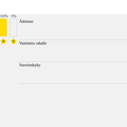
100
%
0
%
Äänitaso
4
5
Vastinetta rahalle
Suorituskyky