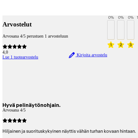
Betaltjänster
0
%
0
%
0
%
Arvostelut
Arvosana 4/5 perustuen 1 arvosteluun
1
2
3
4,0
Kirjoita arvostelu
Lue 1 tuotearvostelu
Hyvä pelinäytönohjain.
Arvosana 4/5
Hiljainen ja suorituskykyinen näyttis vähän turhan kovaan hintaan.