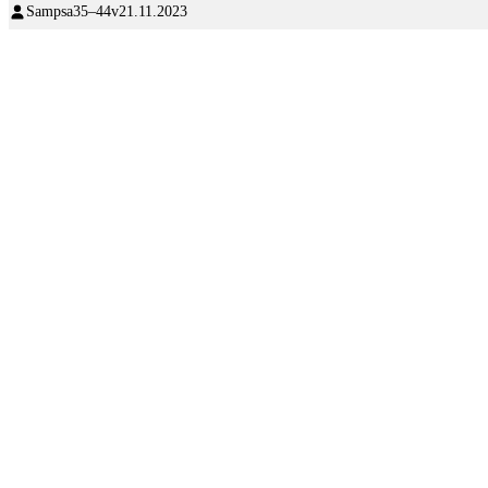
Sampsa
35–44v
21.11.2023