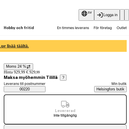
sv
Logga in
Hobby och fritid
En timmes leverans
För företag
Outlet
Fyndpartier
Guider och artiklar
Vaihtokauppa
e lisää täältä.
Tjänster
Aktuellt
Moms 24 %
Prisinformation
Hinta 929,99 €.
929
,
99
Maksa myöhemmin Tilillä
?
Välj beställningssätt
Leverans till postnummer
Min butik
Saatavuustiedot
00220
Helsingfors butik
Levererad
Inte tillgänglig