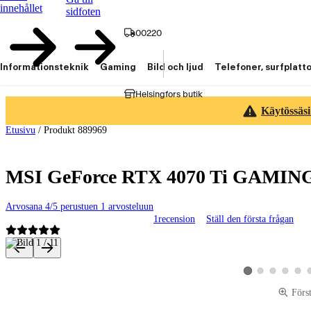
innehållet
sidfoten
00220
Informationsteknik
Gaming
Bild och ljud
Telefoner, surfplatt
Helsingfors butik
Käytössäsi
Etusivu
/
Produkt 889969
MSI GeForce RTX 4070 Ti GAMING 
Arvosana 4/5 perustuen 1 arvosteluun
1
recension
Ställ den första frågan
Produktbilder och videor
Visa produktbild 2
Visa produktbild 
Visa produk
Visa p
Visa produktbild 1
Förs