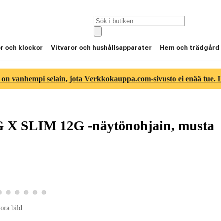
or och klockor
Vitvaror och hushållsapparater
Hem och trädgård
 on vanhempi selain, jota Verkkokauppa.com-sivusto ei enää tue. Lu
X SLIM 12G -näytönohjain, musta
3
tbild 4
roduktbild 5
Visa produktbild 6
Visa produktbild 7
Visa produktbild 8
Visa produktbild 9
Visa produktbild 10
Visa produktbild 11
tora bild