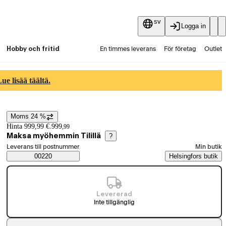
sv
Logga in
Hobby och fritid
En timmes leverans
För företag
Outlet
Fyndpartier
Guider och artiklar
Vaihtokauppa
e lisää täältä.
Tjänster
Aktuellt
Moms 24 %
Prisinformation
Hinta 999,99 €.
999
,
99
Maksa myöhemmin Tilillä
?
Välj beställningssätt
Leverans till postnummer
Min butik
Saatavuustiedot
00220
Helsingfors butik
Levererad
Inte tillgänglig