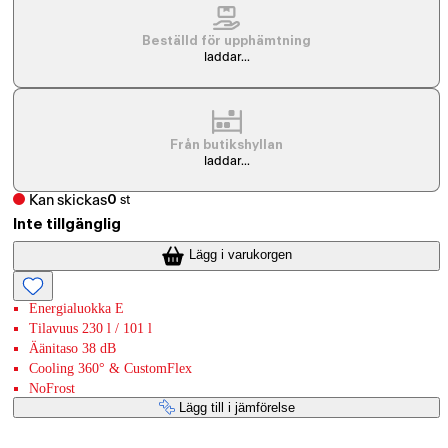
Beställd för upphämtning
laddar...
Från butikshyllan
laddar...
Kan skickas
0
st
Inte tillgänglig
Lägg i varukorgen
Energialuokka E
Tilavuus 230 l / 101 l
Äänitaso 38 dB
Cooling 360° & CustomFlex
NoFrost
Lägg till i jämförelse