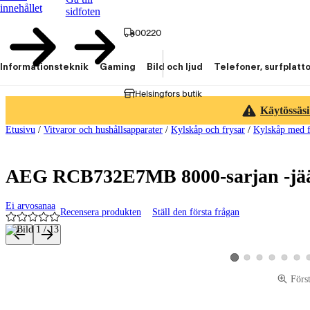
innehållet
sidfoten
00220
Informationsteknik
Gaming
Bild och ljud
Telefoner, surfplatt
Helsingfors butik
Käytössäsi
Etusivu
/
Vitvaror och hushållsapparater
/
Kylskåp och frysar
/
Kylskåp med f
AEG RCB732E7MB 8000-sarjan -jää
Ei arvosanaa
Recensera produkten
Ställ den första frågan
Produktbilder och videor
Visa produktbild 2
Visa produktbild 3
Visa produktbild 
Visa produk
Visa p
Visa produktbild 1
Förs