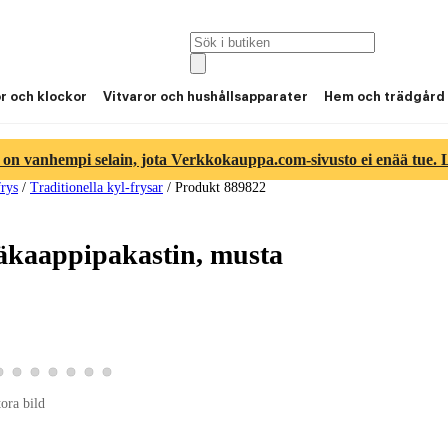
or och klockor
Vitvaror och hushållsapparater
Hem och trädgård
 on vanhempi selain, jota Verkkokauppa.com-sivusto ei enää tue. Lu
rys
/
Traditionella kyl-frysar
/
Produkt 889822
kaappipakastin, musta
4
tbild 5
roduktbild 6
Visa produktbild 7
Visa produktbild 8
Visa produktbild 9
Visa produktbild 10
Visa produktbild 11
Visa produktbild 12
Visa produktbild 13
tora bild