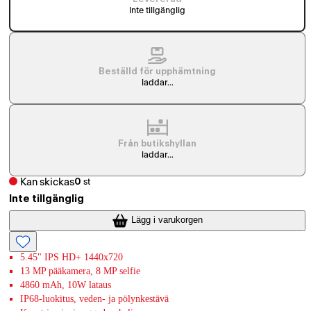
Inte tillgänglig
Beställd för upphämtning
laddar...
Från butikshyllan
laddar...
Kan skickas
0
st
Inte tillgänglig
Lägg i varukorgen
5.45" IPS HD+ 1440x720
13 MP pääkamera, 8 MP selfie
4860 mAh, 10W lataus
IP68-luokitus, veden- ja pölynkestävä