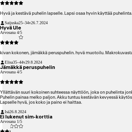
Hyvä ja kestävä puhelin lapselle. Lapsi osaa hyvin käyttää puhelinta
Saijuska
25–34v
26.7.2024
Hyvä Ule
Arvosana 4/5
kivan kokonen, jämäkkä peruspuhelin. hyvä muotoilu. Makrokuvasta t
Elisa
35–44v
29.8.2024
Jämäkkä peruspuhelin
Arvosana 4/5
Yllättävän suuri kokoinen suhteessa näyttöön, joka on puhelinta jon
Puhelin painaa melko paljon. Akku tuntuu kestävä
Lapselle hyvä, jos koko ja paino ei haittaa.
Isä
26.8.2024
Ei lukenut sim-korttia
Arvosana 1/5