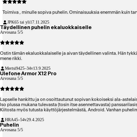
Toimiva , minulle sopiva puhelin. Ominaisuuksia enemmän kuin tarv
JPK
65 tai yli
17.11.2025
Täydellinen puhelin ekaluokkaiselle
Arvosana 5/5
Ostin tämän ekaluokkalaiselle ja aivan täydellinen valinta. Hän tykk
mene rikki.
Mertsi94
25–34v
13.9.2025
Ulefone Armor X12 Pro
Arvosana 5/5
Lapselle hankittu ja on osoittautunut sopivan kokoiseksi ala-astelai
Iso plussa mukana tulevasta (tosin itse asennettavasta) panssarilasis
Kiitosta myös tutusta käyttöjärjestelmästä, Android. Vanhan puhelimen
HRA
45–54v
29.4.2025
Puhelin
Arvosana 5/5