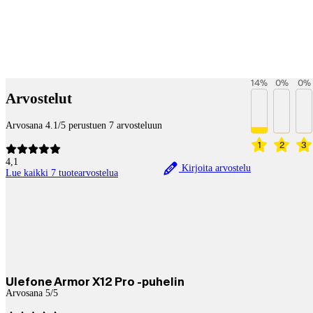
Betaltjänster
14
%
0
%
0
%
Arvostelut
Arvosana 4.1/5 perustuen 7 arvosteluun
1
2
3
4,1
Kirjoita arvostelu
Lue kaikki 7 tuotearvostelua
Ulefone Armor X12 Pro -puhelin
Arvosana 5/5