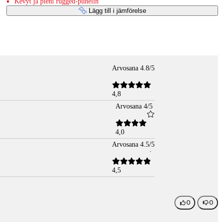
Kevyt ja pieni rugged-puhelin
Lägg till i jämförelse
Arvosana 4.8/5
4,8
Arvosana 4/5
4,0
Arvosana 4.5/5
4,5
0
0