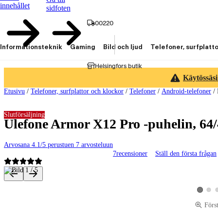
innehållet
sidfoten
00220
Informationsteknik
Gaming
Bild och ljud
Telefoner, surfplatt
Helsingfors butik
Käytössäsi
Etusivu
/
Telefoner, surfplattor och klockor
/
Telefoner
/
Android-telefoner
/
Slutförsäljning
Ulefone Armor X12 Pro -puhelin, 64/
Arvosana 4.1/5 perustuen 7 arvosteluun
7
recensioner
Ställ den första frågan
Produktbilder och videor
Visa p
Visa pro
Förs