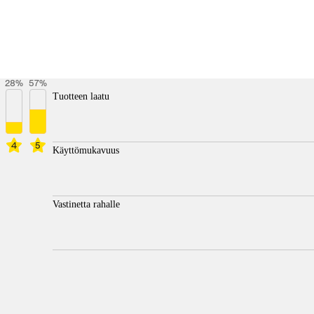
28
%
57
%
Tuotteen laatu
4
5
Käyttömukavuus
Vastinetta rahalle