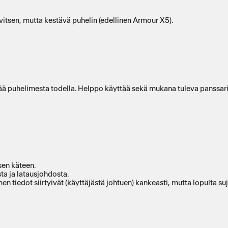
itsen, mutta kestävä puhelin (edellinen Armour X5).
ää puhelimesta todella. Helppo käyttää sekä mukana tuleva panssarilas
sen käteen.
ta ja latausjohdosta.
 tiedot siirtyivät (käyttäjästä johtuen) kankeasti, mutta lopulta suj