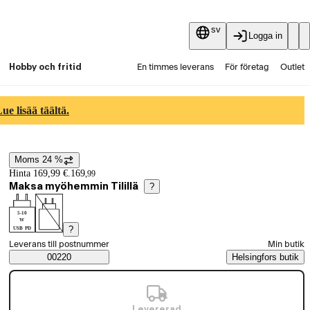
sv
Logga in
Hobby och fritid
En timmes leverans
För företag
Outlet
Fyndpartier
Guider och artiklar
Vaihtokauppa
e lisää täältä.
Tjänster
Aktuellt
Moms 24 %
Prisinformation
Hinta 169,99 €.
169
,
99
Maksa myöhemmin Tilillä
?
5-10
W
?
USB PD
Välj beställningssätt
Leverans till postnummer
Min butik
Saatavuustiedot
00220
Helsingfors butik
Levererad