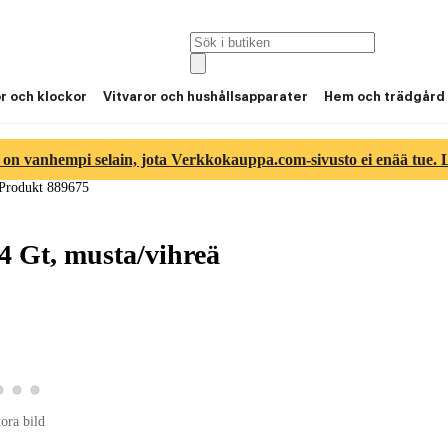
or och klockor
Vitvaror och hushållsapparater
Hem och trädgård
 on vanhempi selain, jota Verkkokauppa.com-sivusto ei enää tue. Lu
Produkt 889675
4 Gt, musta/vihreä
roduktbild 2
Visa produktbild 3
Visa produktbild 4
Visa produktbild 5
duktbild 1
tora bild