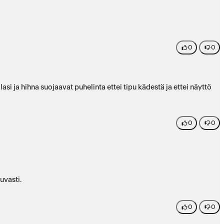
0
0
i ja hihna suojaavat puhelinta ettei tipu kädestä ja ettei näyttö
0
0
uvasti.
0
0