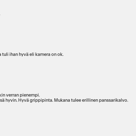
.
uli ihan hyvä eli kamera on ok.
kin verran pienempi.
n kevyessä käytössä hyvin. Hyvä grippipinta. Mukana tulee erillinen panssarikalvo.