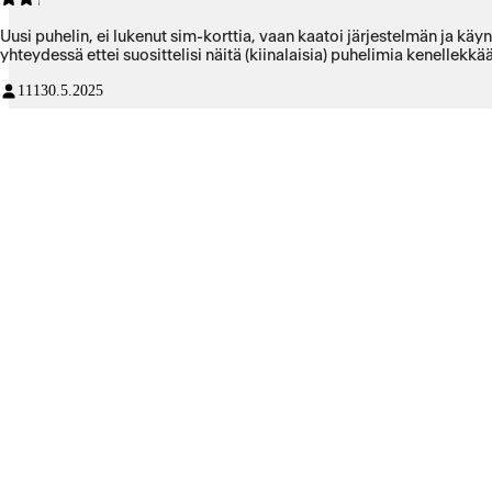
Uusi puhelin, ei lukenut sim-korttia, vaan kaatoi järjestelmän ja käy
yhteydessä ettei suosittelisi näitä (kiinalaisia) puhelimia kenellekkää
111
30.5.2025