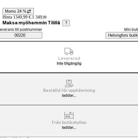
Moms 24 %
Prisinformation
Hinta 1349,99 €.
1 349
,
99
Maksa myöhemmin Tilillä
?
älj beställningssätt
everans till postnummer
Min but
Saatavuustiedot
00220
Helsingfors butik
Levererad
Inte tillgänglig
Beställd för upphämtning
laddar...
Från butikshyllan
laddar...