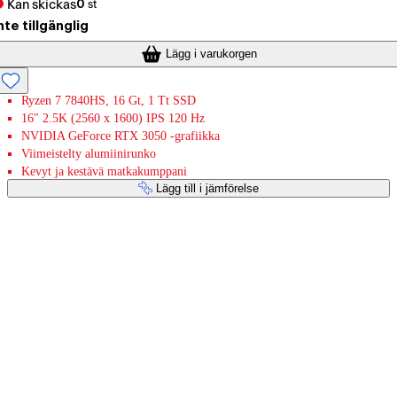
Kan skickas
0
st
nte tillgänglig
Lägg i varukorgen
Ryzen 7 7840HS, 16 Gt, 1 Tt SSD
16" 2.5K (2560 x 1600) IPS 120 Hz
NVIDIA GeForce RTX 3050 -grafiikka
Viimeistelty alumiinirunko
Kevyt ja kestävä matkakumppani
Lägg till i jämförelse
Betaltjänster