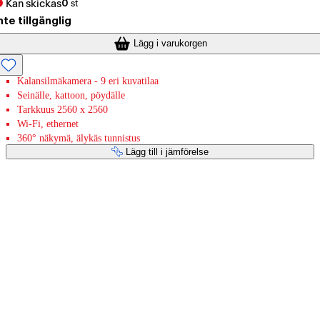
Kan skickas
0
st
nte tillgänglig
Lägg i varukorgen
Kalansilmäkamera - 9 eri kuvatilaa
Seinälle, kattoon, pöydälle
Tarkkuus 2560 x 2560
Wi-Fi, ethernet
360° näkymä, älykäs tunnistus
Lägg till i jämförelse
Betaltjänster