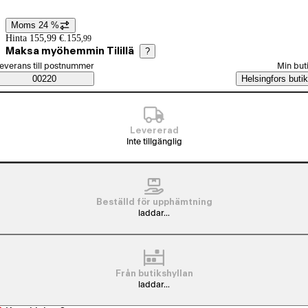
Moms 24 %
Prisinformation
Hinta 155,99 €.
155
,
99
Maksa myöhemmin Tilillä
?
älj beställningssätt
everans till postnummer
Min but
Saatavuustiedot
00220
Helsingfors butik
Levererad
Inte tillgänglig
Beställd för upphämtning
laddar...
Från butikshyllan
laddar...