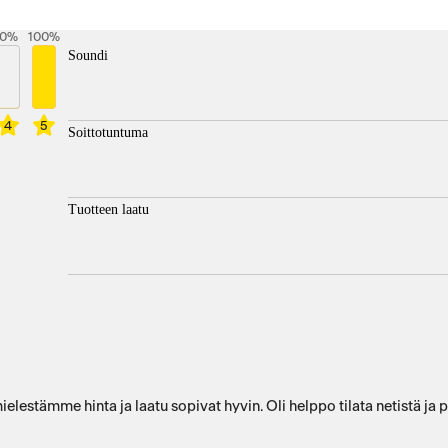
0
%
100
%
Soundi
4
5
Soittotuntuma
Tuotteen laatu
a mielestämme hinta ja laatu sopivat hyvin. Oli helppo tilata netistä 