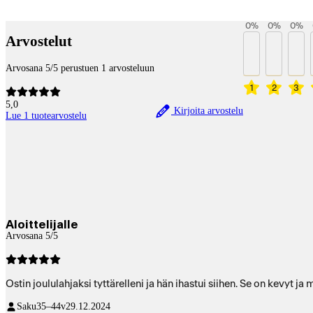
Betaltjänster
0
%
0
%
0
%
Arvostelut
Arvosana 5/5 perustuen 1 arvosteluun
1
2
3
5,0
Kirjoita arvostelu
Lue 1 tuotearvostelu
Aloittelijalle
Arvosana 5/5
Ostin joululahjaksi tyttärelleni ja hän ihastui siihen. Se on kevyt j
Saku
35–44v
29.12.2024