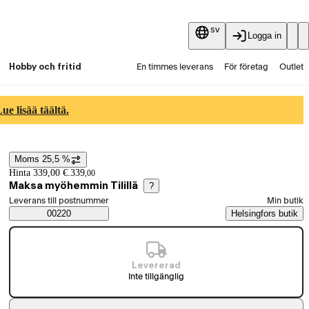
sv
Logga in
Hobby och fritid
En timmes leverans
För företag
Outlet
Fyndpartier
Guider och artiklar
Vaihtokauppa
e lisää täältä.
Tjänster
Aktuellt
Moms 25,5 %
Prisinformation
Hinta 339,00 €.
339
,
00
Maksa myöhemmin Tilillä
?
Välj beställningssätt
Leverans till postnummer
Min butik
Saatavuustiedot
00220
Helsingfors butik
Levererad
Inte tillgänglig