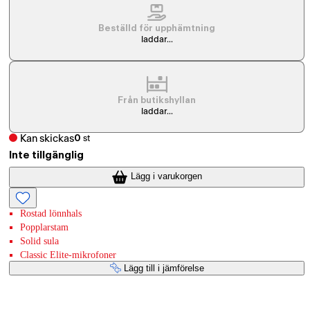
Beställd för upphämtning
laddar...
Från butikshyllan
laddar...
Kan skickas
0
st
Inte tillgänglig
Lägg i varukorgen
Rostad lönnhals
Popplarstam
Solid sula
Classic Elite-mikrofoner
Lägg till i jämförelse