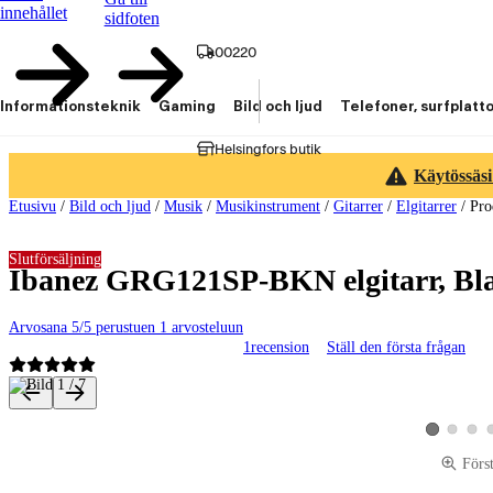
innehållet
sidfoten
00220
Informationsteknik
Gaming
Bild och ljud
Telefoner, surfplatt
Helsingfors butik
Käytössäsi
Etusivu
/
Bild och ljud
/
Musik
/
Musikinstrument
/
Gitarrer
/
Elgitarrer
/
Pro
Slutförsäljning
Ibanez GRG121SP-BKN elgitarr, Bl
Arvosana 5/5 perustuen 1 arvosteluun
1
recension
Ställ den första frågan
Produktbilder och videor
Visa produk
Visa p
Visa produkt
Förs