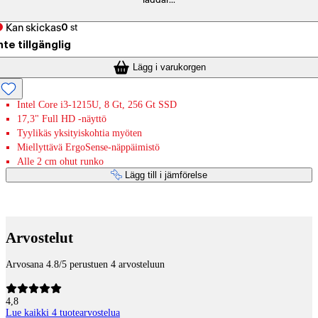
laddar...
Kan skickas
0
st
nte tillgänglig
Lägg i varukorgen
Intel Core i3-1215U, 8 Gt, 256 Gt SSD
17,3" Full HD -näyttö
Tyylikäs yksityiskohtia myöten
Miellyttävä ErgoSense-näppäimistö
Alle 2 cm ohut runko
Lägg till i jämförelse
Betaltjänster
Arvostelut
Arvosana 4.8/5 perustuen 4 arvosteluun
4,8
Lue kaikki 4 tuotearvostelua