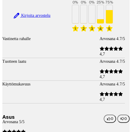
0
%
0
%
0
%
25
%
75
%
Kirjoita arvostelu
1
2
3
4
5
Vastinetta rahalle
Arvosana 4.7/5
4,7
Tuotteen laatu
Arvosana 4.7/5
4,7
Käyttömukavuus
Arvosana 4.7/5
4,7
Asus
0
0
Arvosana 5/5