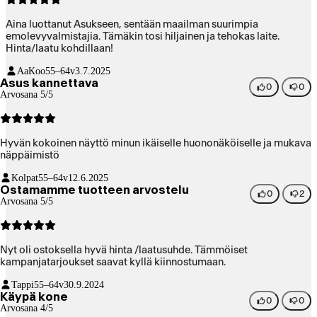
Aina luottanut Asukseen, sentään maailman suurimpia
emolevyvalmistajia. Tämäkin tosi hiljainen ja tehokas laite.
Hinta/laatu kohdillaan!
AaKoo
55–64v
3.7.2025
Asus kannettava
0
0
Arvosana 5/5
Hyvän kokoinen näyttö minun ikäiselle huononäköiselle ja mukava
näppäimistö
Kolpat
55–64v
12.6.2025
Ostamamme tuotteen arvostelu
0
2
Arvosana 5/5
Nyt oli ostoksella hyvä hinta /laatusuhde. Tämmöiset
kampanjatarjoukset saavat kyllä kiinnostumaan.
Tappi
55–64v
30.9.2024
Käypä kone
0
0
Arvosana 4/5