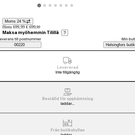
Visa produktbild 2
Visa produktbild 3
Visa produktbild 4
Visa produktbild 5
Visa produktbild 6
Visa produktbild 7
Visa produktbild 1
Moms 24 %
Prisinformation
Hinta 699,99 €.
699
,
99
Maksa myöhemmin Tilillä
?
älj beställningssätt
everans till postnummer
Min but
Saatavuustiedot
00220
Helsingfors butik
Levererad
Inte tillgänglig
Beställd för upphämtning
laddar...
Från butikshyllan