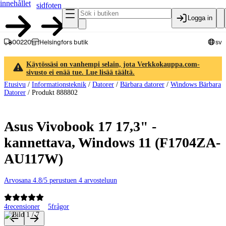
innehållet
sidfoten
Logga in
00220
Helsingfors butik
sv
Käytössäsi on vanhempi selain, jota Verkkokauppa.com-
sivusto ei enää tue. Lue lisää täältä.
Etusivu
/
Informationsteknik
/
Datorer
/
Bärbara datorer
/
Windows Bärbara
Datorer
/
Produkt 888802
Asus Vivobook 17 17,3" -
kannettava, Windows 11 (F1704ZA-
AU117W)
Arvosana 4.8/5 perustuen 4 arvosteluun
4
recensioner
5
frågor
Produktbilder och videor