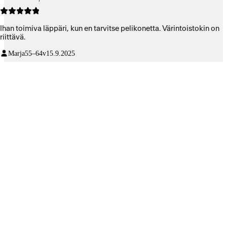
Ihan toimiva läppäri, kun en tarvitse pelikonetta. Värintoistokin on
riittävä.
Marja
55–64v
15.9.2025