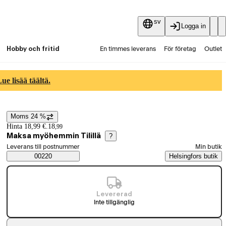
sv
Logga in
Hobby och fritid
En timmes leverans
För företag
Outlet
Fyndpartier
Guider och artiklar
Vaihtokauppa
e lisää täältä.
Tjänster
Aktuellt
Moms 24 %
Prisinformation
Hinta 18,99 €.
18
,
99
Maksa myöhemmin Tilillä
?
Välj beställningssätt
Leverans till postnummer
Min butik
Saatavuustiedot
00220
Helsingfors butik
Levererad
Inte tillgänglig