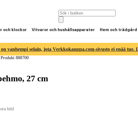
or och klockor
Vitvaror och hushållsapparater
Hem och trädgård
 on vanhempi selain, jota Verkkokauppa.com-sivusto ei enää tue. Lu
/
Produkt 888700
pehmo, 27 cm
tora bild