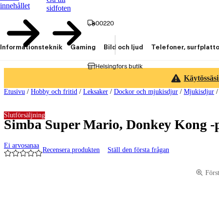
innehållet
sidfoten
00220
Informationsteknik
Gaming
Bild och ljud
Telefoner, surfplatt
Helsingfors butik
Käytössäsi
Etusivu
/
Hobby och fritid
/
Leksaker
/
Dockor och mjukisdjur
/
Mjukisdjur
Slutförsäljning
Simba Super Mario, Donkey Kong -
Ei arvosanaa
Recensera produkten
Ställ den första frågan
Produktbilder och videor
Förs